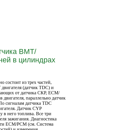
тчика ВМТ/
ней в цилиндрах
 состоит из трех частей,
 двигателя (датчик TDC) и
пающих от датчика СКР, ЕСМ/
 двигателя, параллельно датчик
 По сигналам датчика TDC
вигателя. Датчик CYP
 в него топлива. Все три
теля зажигания. Диагностика
мяти ЕСМ/РСМ (см.
Система
остей
) и измерения