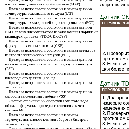
абсолютного давления в трубопроводе (МАР)
сопротивления
Проверка исправности состояния и замена датчика
температуры всасываемого воздуха (IAT)
Датчик С
Проверка исправности состояния и замена датчика
температуры охлаждающей жидкости двигателя (ЕСТ)
ПОРЯДОК ВЫ
Проверка исправности состояния и замена датчика
ВМТ/положения коленчатого вала/положения поршней в
цилиндрах двигателя (TDC/СКР/CYP)
Проверка исправности состояния и замена датчика
флуктуаций коленчатого вала (CKF)
Проверка исправности состояния и замена детектора
2. Проверьт
контроля электрических нагрузок (ELD)
противном с
Проверка исправности состояния и замена датчика-
3. Если выя
выключателя давления в системе гидроусиления руля
(PSP)
для более п
Проверка исправности состояния и замена
кислородного датчика (l-зонда)
Датчик T
Проверка исправности состояния и замена датчика
детонации
ПОРЯДОК ВЫ
Проверка исправности состояния и замена датчика
скорости движения автомобиля (VSS)
1. Для пров
Система стабилизации оборотов холостого хода -
измерьте со
общая информация, проверка состояния и замена
измерения 
клапана IAC
2. Проверьт
Проверка исправности состояния и замена
противном с
термочувствительного клапана оборотов быстрого
3. Если выя
холостого хода (FIT)
Система перепускания всасываемого воздуха - общая
для более п