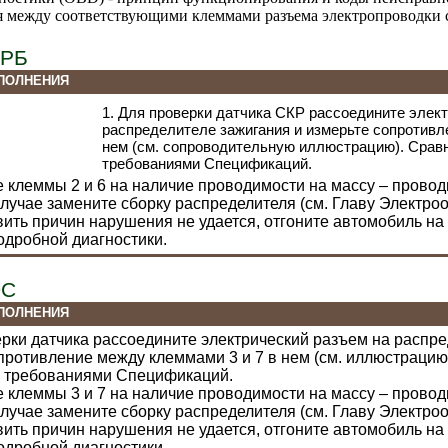
 между соответствующими клеммами разъема электропроводки 
КРБ
ПОЛНЕНИЯ
1. Для проверки датчика СКР рассоедините элек
распределителе зажигания и измерьте сопротивл
нем (см. сопроводительную иллюстрацию). Сравн
требованиями
Спецификаций
.
е клеммы 2 и 6 на наличие проводимости на массу – пров
лучае замените сборку распределителя (см. Главу
Электроо
вить причин нарушения не удается, отгоните автомобиль н
одробной диагностики.
DC
ПОЛНЕНИЯ
ерки датчика рассоедините электрический разъем на распр
противление между клеммами 3 и 7 в нем (см. иллюстрацию
с требованиями
Спецификаций
.
е клеммы 3 и 7 на наличие проводимости на массу – пров
лучае замените сборку распределителя (см. Главу
Электроо
вить причин нарушения не удается, отгоните автомобиль н
одробной диагностики.