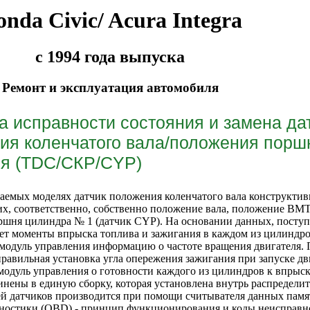
nda Civic/ Acura Integra
с 1994 года выпуска
Ремонт и эксплуатация автомобиля
а исправности состояния и замена да
ия коленчатого вала/положения порш
ля (TDC/СКР/CYP)
аемых моделях датчик положения коленчатого вала конструктивно
, соответственно, собственно положение вала, положение ВМТ
ршня цилиндра № 1 (датчик CYP). На основании данных, посту
т моменты впрыска топлива и зажигания в каждом из цилиндров
 модуль управления информацию о частоте вращения двигателя.
правильная установка угла опережения зажигания при запуске д
одуль управления о готовности каждого из цилиндров к впрыску
инены в единую сборку, которая установлена внутрь распредели
ей датчиков производится при помощи считывателя данных па
гностики (OBD) - принцип функционирования и коды неисправн