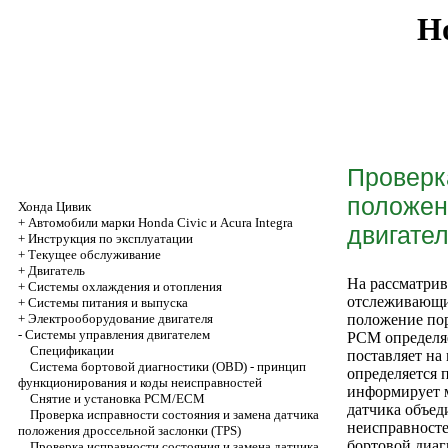
Ho
Проверк
положен
Хонда Цивик
+
Автомобили марки Honda Civic и Acura Integra
двигате
+
Инструкция по эксплуатации
+
Текущее обслуживание
+
Двигатель
На рассматрив
+
Системы охлаждения и отопления
отслеживающих
+
Системы питания и выпуска
+
Электрооборудование двигателя
положение по
-
Системы управления двигателем
РСМ определяе
Спецификации
поставляет на
Система бортовой диагностики (OBD) - принцип
определяется 
функционирования и коды неисправностей
информирует м
Снятие и установка РСМ/ЕСМ
датчика объед
Проверка исправности состояния и замена датчика
неисправност
положения дроссельной заслонки (TPS)
бортовой диа
Проверка исправности состояния и замена датчика