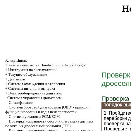
Ho
Хонда Цивик
+
Автомобили марки Honda Civic и Acura Integra
+
Инструкция по эксплуатации
Проверк
+
Текущее обслуживание
+
Двигатель
дроссел
+
Системы охлаждения и отопления
+
Системы питания и выпуска
+
Электрооборудование двигателя
Проверка
-
Системы управления двигателем
Спецификации
ПОРЯДОК ВЫ
Система бортовой диагностики (OBD) - принцип
функционирования и коды неисправностей
1. Пройдите
Снятие и установка РСМ/ЕСМ
переборки д
Проверка исправности состояния и замена датчика
проверки на
положения дроссельной заслонки (TPS)
Проверьте п
Проверка исправности состояния и замена датчика