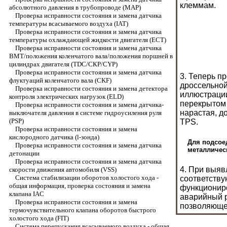
клеммам.
абсолютного давления в трубопроводе (МАР)
Проверка исправности состояния и замена датчика
температуры всасываемого воздуха (IAT)
Проверка исправности состояния и замена датчика
температуры охлаждающей жидкости двигателя (ЕСТ)
Проверка исправности состояния и замена датчика
ВМТ/положения коленчатого вала/положения поршней в
цилиндрах двигателя (TDC/СКР/CYP)
Проверка исправности состояния и замена датчика
3. Теперь п
флуктуаций коленчатого вала (CKF)
дроссельной
Проверка исправности состояния и замена детектора
иллюстрации
контроля электрических нагрузок (ELD)
перекрытом 
Проверка исправности состояния и замена датчика-
нарастая, д
выключателя давления в системе гидроусиления руля
(PSP)
TPS.
Проверка исправности состояния и замена
кислородного датчика (l-зонда)
Для подсое
Проверка исправности состояния и замена датчика
металличес
детонации
Проверка исправности состояния и замена датчика
4. При выяв
скорости движения автомобиля (VSS)
Система стабилизации оборотов холостого хода -
соответству
общая информация, проверка состояния и замена
функционир
клапана IAC
аварийный р
Проверка исправности состояния и замена
позволяющее
термочувствительного клапана оборотов быстрого
холостого хода (FIT)
Система перепускания всасываемого воздуха - общая