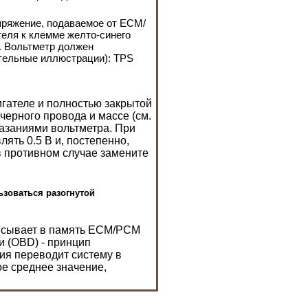
пряжение, подаваемое от ЕСМ/
еля к клемме желто-синего
. Вольтметр должен
ительные иллюстрации): TPS
гателе и полностью закрытой
черного провода и массе (см.
казаниями вольтметра. При
ять 0.5 В и, постепенно,
 в противном случае замените
ьзоваться разогнутой
писывает в память ЕСМ/РСМ
и (OBD) - принцип
ния переводит систему в
е среднее значение,