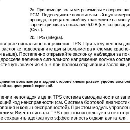
2a. При помощи вольтметра измерьте опорное на
РСМ. Подсоедините положительный щуп измерит
провода, отрицательный щуп заземлите на массу
зарегистрировать показание 5.0 В (см. сопровод
(Civic).
2b. TPS (Integra).
роверьте сигнальное напряжение TPS. При заглушенном дви
 заслонке подсоедините щупы вольтметра к клемме красно-
 выше). Постепенно открывайте заслонку, наблюдая за по
дросселе величина сигнального напряжения должна составл
остигнуть значения 4.5 В при полном открывании заслонки,
динения вольтметра к задней стороне клемм разъем удобно воспол
кой канцелярской скрепкой.
лении неполадок в цепи TPS система самодиагностики за
ющий код неисправности (см.
Система бортовой диагностик
ования и коды неисправностей
). При этом модуль управле
ежим. Вместо сигнала TPS при этом используется некоторо
 сохранить адекватную эффективность отдачи двигателя.