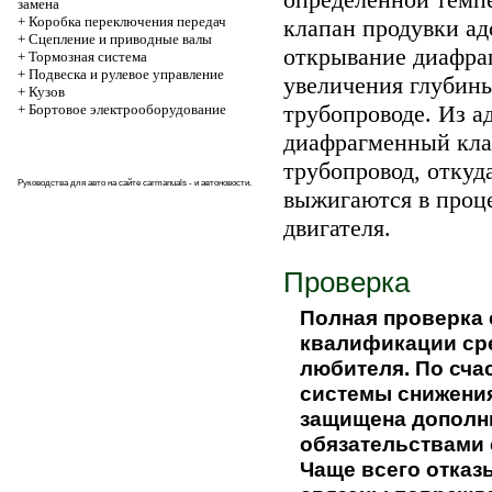
замена
+
Коробка переключения передач
клапан продувки ад
+
Cцепление и приводные валы
открывание диафраг
+
Тормозная система
+
Подвеска и рулевое управление
увеличения глубин
+
Кузов
трубопроводе. Из а
+
Бортовое электрооборудование
диафрагменный кла
трубопровод, откуд
Руководства для авто на сайте
carmanuals
- и автоновости.
выжигаются в проц
двигателя.
Проверка
Полная проверка 
квалификации сре
любителя. По счас
системы снижения
защищена дополн
обязательствами с
Чаще всего отка