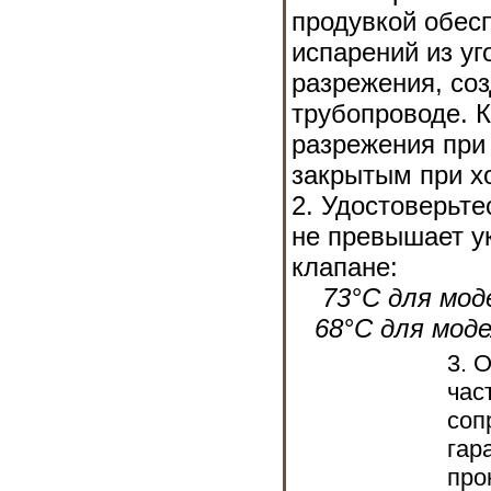
продувкой обес
испарений из уг
разрежения, со
трубопроводе. 
разрежения при 
закрытым при х
2. Удостоверьте
не превышает у
клапане:
73°С для моде
68°С для модел
3. 
час
соп
гар
про