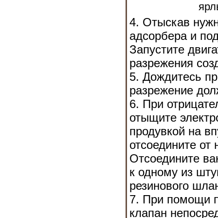
ярл
4. Отыскав нужн
адсорбера и по
Запустите двига
разрежения соз
5. Дождитесь пр
разрежение дол
6. При отрицате
отыщите электр
продувкой на в
отсоедините от 
Отсоедините ва
к одному из шту
резинового шлан
7. При помощи 
клапан непосре