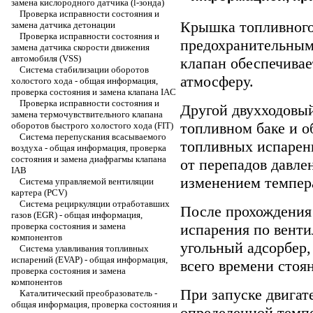
замена кислородного датчика (l-зонда)
Проверка исправности состояния и
Крышка топливного
замена датчика детонации
Проверка исправности состояния и
предохранительным
замена датчика скорости движения
автомобиля (VSS)
клапан обеспечивае
Система стабилизации оборотов
атмосферу.
холостого хода - общая информация,
проверка состояния и замена клапана IAC
Проверка исправности состояния и
Другой двухходовый
замена термочувствительного клапана
топливном баке и о
оборотов быстрого холостого хода (FIT)
Система перепускания всасываемого
топливных испарени
воздуха - общая информация, проверка
состояния и замена диафрагмы клапана
от перепадов давле
IAB
изменением темпер
Система управляемой вентиляции
картера (PCV)
Система рециркуляции отработавших
После прохождения
газов (EGR) - общая информация,
проверка состояния и замена
испарения по вент
компонентов
угольный адсорбер,
Система улавливания топливных
испарений (EVAP) - общая информация,
всего времени стоя
проверка состояния и замена
компонентов
При запуске двигат
Каталитический преобразователь -
общая информация, проверка состояния и
определенной темп