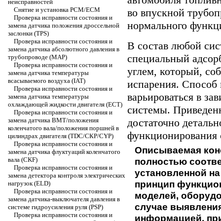
неисправностей
Снятие и установка РСМ/ЕСМ
во впускной трубоп
Проверка исправности состояния и
нормального функц
замена датчика положения дроссельной
заслонки (TPS)
Проверка исправности состояния и
В состав любой сис
замена датчика абсолютного давления в
специальный адсор
трубопроводе (МАР)
Проверка исправности состояния и
углем, который, со
замена датчика температуры
всасываемого воздуха (IAT)
испарения. Способ 
Проверка исправности состояния и
варьироваться в за
замена датчика температуры
охлаждающей жидкости двигателя (ЕСТ)
системы. Приведен
Проверка исправности состояния и
замена датчика ВМТ/положения
достаточно детальн
коленчатого вала/положения поршней в
функционирования 
цилиндрах двигателя (TDC/СКР/CYP)
Проверка исправности состояния и
Описываемая конс
замена датчика флуктуаций коленчатого
вала (CKF)
полностью соотве
Проверка исправности состояния и
установленной на
замена детектора контроля электрических
принцип функцио
нагрузок (ELD)
Проверка исправности состояния и
моделей, оборудо
замена датчика-выключателя давления в
случае выявления
системе гидроусиления руля (PSP)
Проверка исправности состояния и
информацией, при