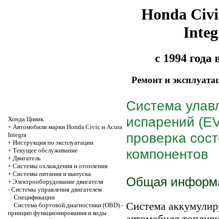
Honda Civi
Integ
с 1994 года
Ремонт и эксплуата
Система улав
испарений (E
Хонда Цивик
+
Автомобили марки Honda Civic и Acura
проверка сост
Integra
+
Инструкция по эксплуатации
компонентов
+
Текущее обслуживание
+
Двигатель
+
Системы охлаждения и отопления
+
Системы питания и выпуска
Общая информ
+
Электрооборудование двигателя
-
Системы управления двигателем
Спецификации
Система аккумулир
Система бортовой диагностики (OBD) -
принцип функционирования и коды
автомобиля топливн