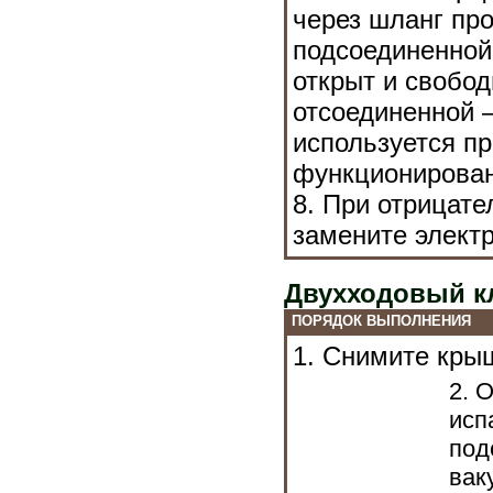
через шланг про
подсоединенной
открыт и свобод
отсоединенной –
используется п
функционирован
8. При отрицате
замените элект
Двухходовый к
ПОРЯДОК ВЫПОЛНЕНИЯ
1. Снимите кры
2. 
исп
под
вак