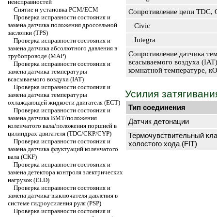
неисправностей
Снятие и установка РСМ/ЕСМ
Сопротивление цепи TDC,
Проверка исправности состояния и
замена датчика положения дроссельной
Civic
заслонки (TPS)
Integra
Проверка исправности состояния и
замена датчика абсолютного давления в
Сопротивление датчика те
трубопроводе (МАР)
всасываемого воздуха (IAT
Проверка исправности состояния и
комнатной температуре, к
замена датчика температуры
всасываемого воздуха (IAT)
Проверка исправности состояния и
Усилия затягивани
замена датчика температуры
охлаждающей жидкости двигателя (ЕСТ)
Тип соединения
Проверка исправности состояния и
замена датчика ВМТ/положения
Датчик детонации
коленчатого вала/положения поршней в
цилиндрах двигателя (TDC/СКР/CYP)
Термочувствительный кла
Проверка исправности состояния и
холостого хода (FIT)
замена датчика флуктуаций коленчатого
вала (CKF)
Проверка исправности состояния и
замена детектора контроля электрических
нагрузок (ELD)
Проверка исправности состояния и
замена датчика-выключателя давления в
системе гидроусиления руля (PSP)
Проверка исправности состояния и