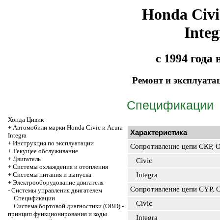
Honda Civi
Integ
с 1994 года
Ремонт и эксплуата
Спецификации
Хонда Цивик
+
Автомобили марки Honda Civic и Acura
Характеристика
Integra
+
Инструкция по эксплуатации
Сопротивление цепи СКР, 
+
Текущее обслуживание
+
Двигатель
Civic
+
Системы охлаждения и отопления
+
Системы питания и выпуска
Integra
+
Электрооборудование двигателя
Сопротивление цепи CYP, 
-
Системы управления двигателем
Спецификации
Civic
Система бортовой диагностики (OBD) -
принцип функционирования и коды
Integra