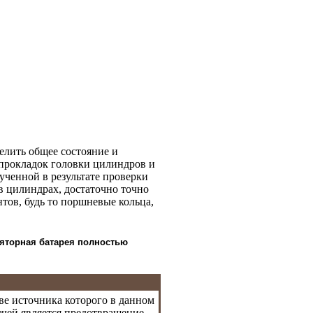
елить общее состояние и
 прокладок головки цилиндров и
лученной в результате проверки
 цилиндрах, достаточно точно
ов, будь то поршневые кольца,
ляторная батарея полностью
ве источника которого в данном
ачей является предотвращение