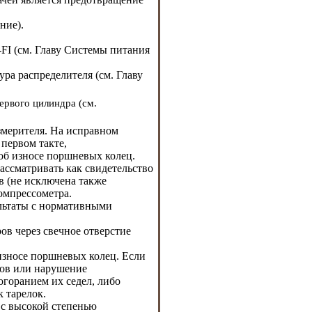
ание
).
FI (см. Главу
Системы питания
ра распределителя (см. Главу
ервого цилиндра (см.
змерителя. На исправном
 первом такте,
б износе поршневых колец.
ассматривать как свидетельство
в (не исключена также
омпрессометра.
ультаты с нормативными
ов через свечное отверстие
износе поршневых колец. Если
нов или нарушение
огоранием их седел, либо
 тарелок.
 с высокой степенью