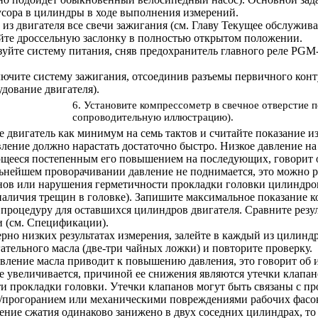
сора в цилиндры в ходе выполнения измерений.
 из двигателя все свечи зажигания (см. Главу
Текущее обслужив
йте дроссельную заслонку в полностью открытом положении.
уйте систему питания, сняв предохранитель главного реле PGM-
лючите систему зажигания, отсоединив разъемы первичного конту
дование двигателя
).
6. Установите компрессометр в свечное отверстие п
сопроводительную иллюстрацию).
е двигатель как минимум на семь тактов и считайте показание и
вление должно нарастать достаточно быстро. Низкое давление на
щееся постепенным его повышением на последующих, говорит о
ьнейшем проворачивании давление не поднимается, это можно р
нов или нарушения герметичности прокладки головки цилиндро
наличия трещин в головке). Запишите максимальное показание к
 процедуру для оставшихся цилиндров двигателя. Сравните рез
 (см.
Спецификации
).
ерно низких результатах измерения, залейте в каждый из цилиндр
ательного масла (две-три чайных ложки) и повторите проверку.
авление масла приводит к повышению давления, это говорит об 
е увеличивается, причиной ее снижения являются утечки клапа
и прокладки головки. Утечки клапанов могут быть связаны с пр
/прогоранием или механическими повреждениями рабочих фасок
ление сжатия одинаково занижено в двух соседних цилиндрах, то