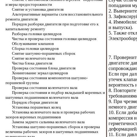
и меры предосторожности
попадания му
Снятие и установка двигателя
2. Выверните
Альтернативные варианты схем восстановительного
3. Зафиксиру
ремонта двигателя
4. Иммобилиз
Порядок разборки двигателя при подготовке его к
и выпуска
).
капитальному ремонту
5. Также отк
Разборка головки цилиндров
Электрообору
Чистка и проверка состояния головки цилиндров
Обслуживание клапанов
Сборка головки цилиндров
Снятие шатунно-поршневых сборок
7. Провернит
Снятие коленчатого вала
двигателе да
Чистка блока двигателя
Проверка состояния блока двигателя
сопровождаю
Хонингование зеркал цилиндров
Если при дал
Проверка состояния компонентов шатунно-
утечек клапа
поршневой группы
вероятность 
Проверка состояния коленчатого вала
8. Повторите
Проверка состояния и подбор вкладышей коренных и
требованиями
шатунных подшипников коленчатого вала
9. При чрезм
Порядок сборки двигателя
немного двиг
Установка поршневых колец
Установка коленчатого вала и проверка рабочих
10. Если доб
зазоров коренных подшипников
компрессия н
Замена заднего сальника коленчатого вала
герметичност
Установка шатунно-поршневых сборок и проверка
деформацией
величины рабочих зазоров в шатунных подшипниках
11. Если дав
коленчатого вала