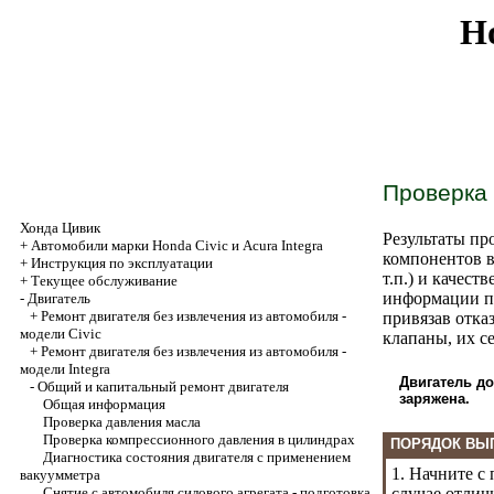
Ho
Проверка 
Хонда Цивик
Результаты пр
+
Автомобили марки Honda Civic и Acura Integra
компонентов в
+
Инструкция по эксплуатации
т.п.) и качест
+
Текущее обслуживание
информации по
-
Двигатель
+
Ремонт двигателя без извлечения из автомобиля -
привязав отка
модели Civic
клапаны, их с
+
Ремонт двигателя без извлечения из автомобиля -
модели Integra
Двигатель д
-
Общий и капитальный ремонт двигателя
заряжена.
Общая информация
Проверка давления масла
Проверка компрессионного давления в цилиндрах
ПОРЯДОК ВЫ
Диагностика состояния двигателя с применением
1. Начните с
вакуумметра
Снятие с автомобиля силового агрегата - подготовка
случае отлич