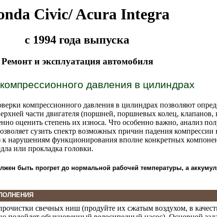
nda Civic/ Acura Integra
с 1994 года выпуска
Ремонт и эксплуатация автомобиля
компрессионного давления в цилиндрах
оверки компрессионного давления в цилиндрах позволяют опред
ерхней части двигателя (поршней, поршневых колец, клапанов,
венно оценить степень их износа. Что особенно важно, анализ по
зволяет сузить спектр возможных причин падения компрессии в
з к нарушениям функционирования вполне конкретных компонент
едла или прокладка головки.
олжен быть прогрет до нормальной рабочей температуры, а аккуму
ПОЛНЕНИЯ
 прочистки свечных ниш (продуйте их сжатым воздухом, в качест
но подойдет обыкновенный велосипедный насос). Основной зад