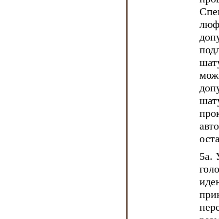
Спе
люф
доп
под
шату
мож
доп
шат
про
авт
ост
5a.
гол
иде
при
пер