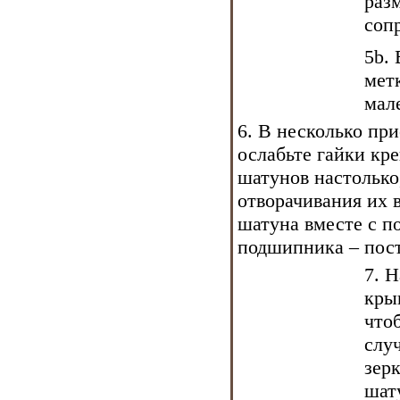
раз
соп
5b.
мет
мал
6. В несколько при
ослабьте гайки кр
шатунов настолько
отворачивания их
шатуна вместе с 
подшипника – пост
7. 
кры
что
слу
зер
шат