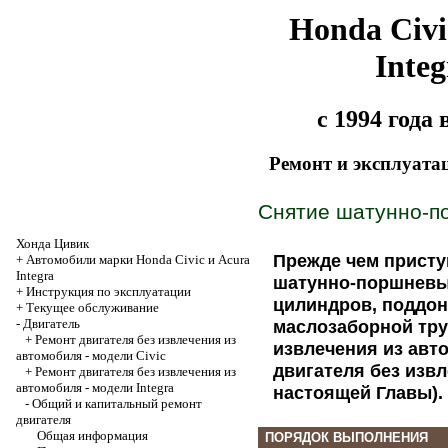
Honda Civi
Integ
с 1994 года
Ремонт и эксплуата
Снятие шатунно-п
Хонда Цивик
Прежде чем присту
+
Автомобили марки Honda Civic и Acura
Integra
шатунно-поршневых
+
Инструкция по эксплуатации
цилиндров, поддон
+
Текущее обслуживание
-
Двигатель
маслозаборной тру
+
Ремонт двигателя без извлечения из
извлечения из авто
автомобиля - модели Civic
двигателя без извл
+
Ремонт двигателя без извлечения из
автомобиля - модели Integra
настоящей Главы).
-
Общий и капитальный ремонт
двигателя
Общая информация
ПОРЯДОК ВЫПОЛНЕНИЯ