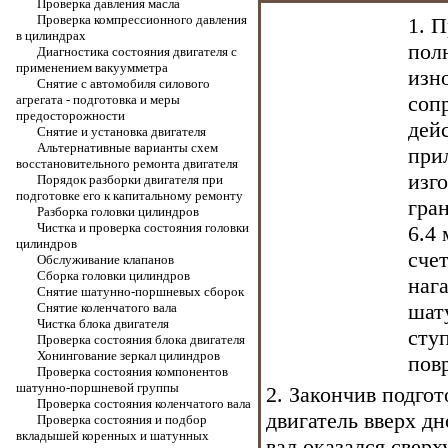
Проверка давления масла
Проверка компрессионного давления
1. 
в цилиндрах
пол
Диагностика состояния двигателя с
применением вакуумметра
изн
Снятие с автомобиля силового
соп
агрегата - подготовка и меры
предосторожности
дейс
Снятие и установка двигателя
Альтернативные варианты схем
при
восстановительного ремонта двигателя
изг
Порядок разборки двигателя при
подготовке его к капитальному ремонту
гра
Разборка головки цилиндров
Чистка и проверка состояния головки
6.4
цилиндров
сче
Обслуживание клапанов
Сборка головки цилиндров
наг
Снятие шатунно-поршневых сборок
шат
Снятие коленчатого вала
Чистка блока двигателя
сту
Проверка состояния блока двигателя
Хонингование зеркал цилиндров
пов
Проверка состояния компонентов
шатунно-поршневой группы
2. Закончив подго
Проверка состояния коленчатого вала
двигатель вверх д
Проверка состояния и подбор
вкладышей коренных и шатунных
вал оказался сверху