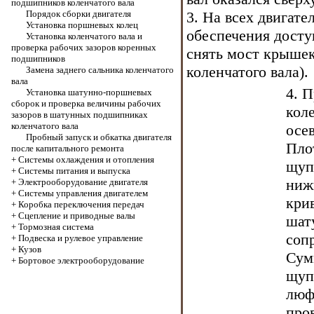
подшипников коленчатого вала
Порядок сборки двигателя
3. На всех двигате
Установка поршневых колец
обеспечения дост
Установка коленчатого вала и
проверка рабочих зазоров коренных
снять мост крыше
подшипников
коленчатого вала
).
Замена заднего сальника коленчатого
вала
4. 
Установка шатунно-поршневых
сборок и проверка величины рабочих
кол
зазоров в шатунных подшипниках
коленчатого вала
осе
Пробный запуск и обкатка двигателя
Пло
после капитального ремонта
+
Системы охлаждения и отопления
щуп
+
Системы питания и выпуска
ниж
+
Электрооборудование двигателя
+
Системы управления двигателем
кри
+
Коробка переключения передач
+
Cцепление и приводные валы
шат
+
Тормозная система
соп
+
Подвеска и рулевое управление
+
Кузов
Сум
+
Бортовое электрооборудование
щуп
люф
про