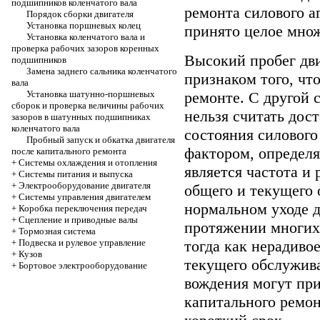
подшипников коленчатого вала
ремонта силового а
Порядок сборки двигателя
Установка поршневых колец
принято целое мно
Установка коленчатого вала и
проверка рабочих зазоров коренных
Высокий пробег дви
подшипников
Замена заднего сальника коленчатого
признаком того, чт
вала
Установка шатунно-поршневых
ремонте. С другой 
сборок и проверка величины рабочих
нельзя считать дос
зазоров в шатунных подшипниках
коленчатого вала
состояния силового
Пробный запуск и обкатка двигателя
фактором, определ
после капитального ремонта
+
Системы охлаждения и отопления
является частота и
+
Системы питания и выпуска
+
Электрооборудование двигателя
общего и текущего
+
Системы управления двигателем
нормальном уходе 
+
Коробка переключения передач
+
Cцепление и приводные валы
протяжении многих 
+
Тормозная система
+
Подвеска и рулевое управление
тогда как нерадив
+
Кузов
текущего обслужив
+
Бортовое электрооборудование
вождения могут пр
капитального ремон