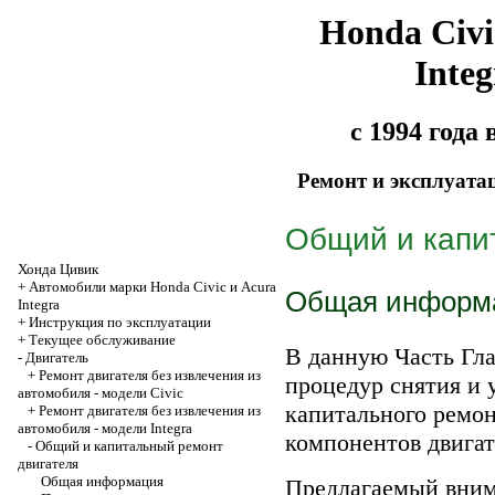
Honda Civi
Integ
с 1994 года
Ремонт и эксплуата
Общий и капи
Хонда Цивик
+
Автомобили марки Honda Civic и Acura
Общая информ
Integra
+
Инструкция по эксплуатации
+
Текущее обслуживание
В данную Часть Гл
-
Двигатель
+
Ремонт двигателя без извлечения из
процедур снятия и 
автомобиля - модели Civic
капитального ремон
+
Ремонт двигателя без извлечения из
автомобиля - модели Integra
компонентов двигат
-
Общий и капитальный ремонт
двигателя
Общая информация
Предлагаемый вним