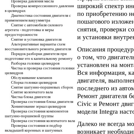
Проверка давления масла
широкий спектр ин
Проверка компрессионного давления
в цилиндрах
по приобретению не
Диагностика состояния двигателя с
пошагового изложе
применением вакуумметра
Снятие с автомобиля силового
снятия, проверки с
агрегата - подготовка и меры
предосторожности
и установки внутре
Снятие и установка двигателя
Альтернативные варианты схем
Описания процедур
восстановительного ремонта двигателя
Порядок разборки двигателя при
о том, что двигате
подготовке его к капитальному ремонту
Разборка головки цилиндров
установлен на монт
Чистка и проверка состояния головки
Вся информация, к
цилиндров
Обслуживание клапанов
двигателя, выполне
Сборка головки цилиндров
последнего из автом
Снятие шатунно-поршневых сборок
Снятие коленчатого вала
Ремонт двигателя б
Чистка блока двигателя
Проверка состояния блока двигателя
Civic
и
Ремонт двиг
Хонингование зеркал цилиндров
модели Integra
наст
Проверка состояния компонентов
шатунно-поршневой группы
Проверка состояния коленчатого вала
Далеко не всегда м
Проверка состояния и подбор
возникает необходи
вкладышей коренных и шатунных