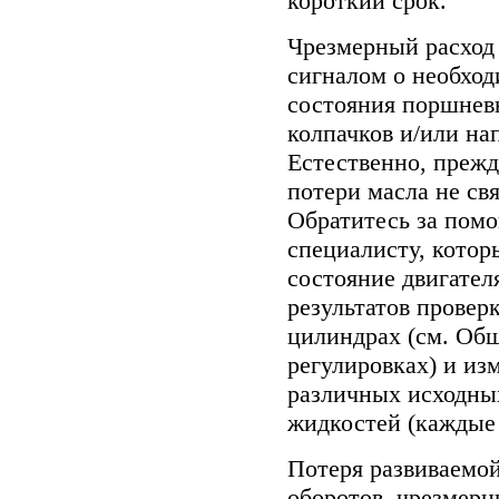
короткий срок.
Чрезмерный расход
сигналом о необхо
состояния поршнев
колпачков и/или на
Естественно, прежде
потери масла не св
Обратитесь за пом
специалисту, кото
состояние двигател
результатов провер
цилиндрах (см.
Общ
регулировках
) и из
различных исходны
жидкостей (каждые 
Потеря развиваемо
оборотов, чрезмер