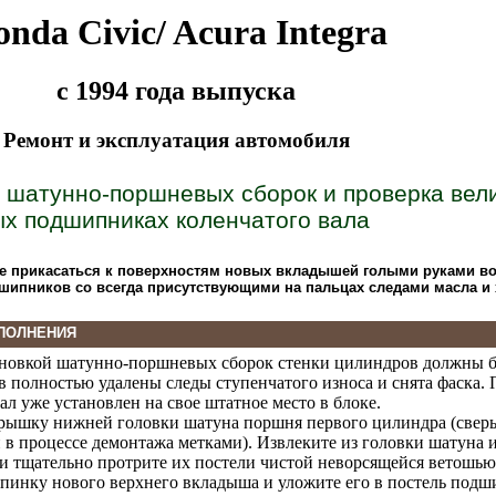
nda Civic/ Acura Integra
с 1994 года выпуска
Ремонт и эксплуатация автомобиля
 шатунно-поршневых сборок и проверка вел
х подшипниках коленчатого вала
не прикасаться к поверхностям новых вкладышей голыми руками во
дшипников со всегда присутствующими на пальцах следами масла и
ПОЛНЕНИЯ
ановкой шатунно-поршневых сборок стенки цилиндров должны б
в полностью удалены следы ступенчатого износа и снята фаска. 
ал уже установлен на свое штатное место в блоке.
рышку нижней головки шатуна поршня первого цилиндра (сверь
в процессе демонтажа метками). Извлеките из головки шатуна 
 тщательно протрите их постели чистой неворсящейся ветошью
спинку нового верхнего вкладыша и уложите его в постель подш