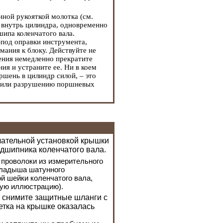
ной рукояткой молотка (см.
 внутрь цилиндра, одновременно
ипа коленчатого вала.
под оправки инструмента,
мания к блоку. Действуйте не
ения немедленно прекратите
ия и устраните ее. Ни в коем
шень в цилиндр силой, – это
ю или разрушению поршневых
чательной установкой крышки
одшипника коленчатого вала.
 проволоки из измерительного
вкладыша шатунного
й шейки коленчатого вала,
ную иллюстрацию).
, снимите защитные шланги с
етка на крышке оказалась