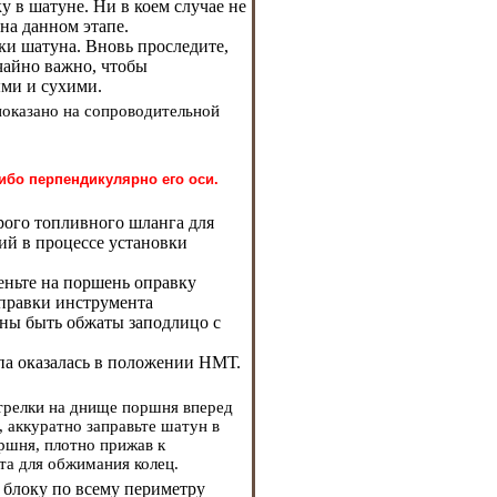
 в шатуне. Ни в коем случае не
на данном этапе.
ки шатуна. Вновь проследите,
чайно важно, чтобы
ми и сухими.
показано на сопроводительной
ибо перпендикулярно его оси.
рого топливного шланга для
ий в процессе установки
еньте на поршень оправку
правки инструмента
жны быть обжаты заподлицо с
па оказалась в положении НМТ.
стрелки на днище поршня вперед
 аккуратно заправьте шатун в
ршня, плотно прижав к
та для обжимания колец.
 блоку по всему периметру