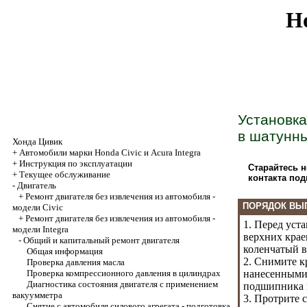
Ho
Установка
в шатунны
Хонда Цивик
+
Автомобили марки Honda Civic и Acura Integra
+
Инструкция по эксплуатации
Старайтесь 
+
Текущее обслуживание
контакта по
-
Двигатель
+
Ремонт двигателя без извлечения из автомобиля -
ПОРЯДОК ВЫ
модели Civic
+
Ремонт двигателя без извлечения из автомобиля -
1. Перед уст
модели Integra
верхних крае
-
Общий и капитальный ремонт двигателя
коленчатый в
Общая информация
2. Снимите к
Проверка давления масла
Проверка компрессионного давления в цилиндрах
нанесенными 
Диагностика состояния двигателя с применением
подшипника и
вакуумметра
3. Протрите 
Снятие с автомобиля силового агрегата - подготовка