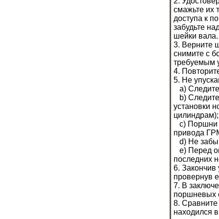
2. Удостове
смажьте их 
доступа к п
забудьте на
шейки вала.
3. Верните 
снимите с б
требуемым 
4. Повторит
5. Не упуск
a) Следите 
b) Следите,
установки н
цилиндрам);
c) Поршни д
привода ГРМ
d) Не забыв
e) Перед ок
последних н
6. Закончив
провернув е
7. В заключ
поршневых 
8. Сравните
находился в