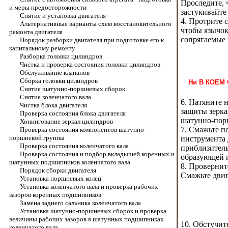
Проследите, 
и меры предосторожности
застукивайте
Снятие и установка двигателя
4. Протрите 
Альтернативные варианты схем восстановительного
чтобы язычок
ремонта двигателя
сопрягаемые 
Порядок разборки двигателя при подготовке его к
капитальному ремонту
Разборка головки цилиндров
Чистка и проверка состояния головки цилиндров
Обслуживание клапанов
Сборка головки цилиндров
Ни В КОЕМ 
Снятие шатунно-поршневых сборок
Снятие коленчатого вала
6. Натяните 
Чистка блока двигателя
защиты зерка
Проверка состояния блока двигателя
шатунно-пор
Хонингование зеркал цилиндров
7. Смажьте п
Проверка состояния компонентов шатунно-
поршневой группы
инструмента 
Проверка состояния коленчатого вала
приблизитель
Проверка состояния и подбор вкладышей коренных и
образующей 
шатунных подшипников коленчатого вала
8. Провернит
Порядок сборки двигателя
Смажьте двиг
Установка поршневых колец
Установка коленчатого вала и проверка рабочих
зазоров коренных подшипников
Замена заднего сальника коленчатого вала
Установка шатунно-поршневых сборок и проверка
величины рабочих зазоров в шатунных подшипниках
10. Обстучит
коленчатого вала