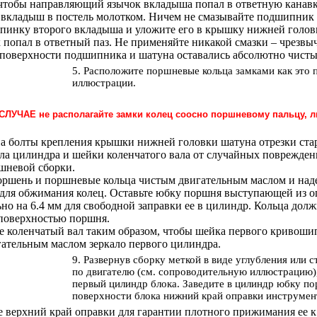
чтобы направляющий язычок вкладыша попал в ответную канавку
 вкладыш в постель молотком. Ничем не смазывайте подшипник 
спинку второго вкладыша и уложите его в крышку нижней голов
 попал в ответный паз. Не применяйте никакой смазки – чрезвы
поверхности подшипника и шатуна оставались абсолютно чисты
5. Расположите поршневые кольца замками как это 
иллюстрации.
СЛУЧАЕ не располагайте замки колец соосно поршневому пальцу, л
на болты крепления крышки нижней головки шатуна отрезки ста
ла цилиндра и шейки коленчатого вала от случайных поврежден
шневой сборки.
оршень и поршневые кольца чистым двигательным маслом и над
для обжимания колец. Оставьте юбку поршня выступающей из о
но на 6.4 мм для свободной заправки ее в цилиндр. Кольца дол
поверхностью поршня.
е коленчатый вал таким образом, чтобы шейка первого кривоши
ательным маслом зеркало первого цилиндра.
9. Развернув сборку меткой в виде углубления или 
по двигателю (см. сопроводительную иллюстрацию),
первый цилиндр блока. Заведите в цилиндр юбку по
поверхности блока нижний край оправки инструмен
е верхний край оправки для гарантии плотного прижимания ее к