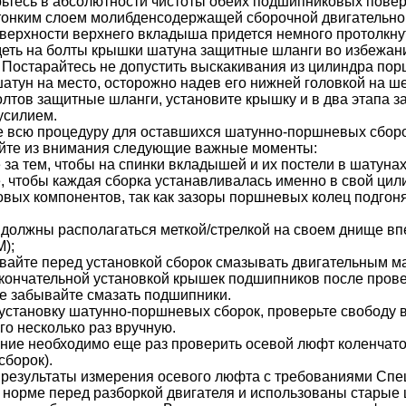
рьтесь в абсолютности чистоты обеих подшипниковых пове
тонким слоем молибденсодержащей сборочной двигательно
оверхности верхнего вкладыша придется немного протолкну
деть на болты крышки шатуна защитные шланги во избежа
 Постарайтесь не допустить выскакивания из цилиндра пор
шатун на место, осторожно надев его нижней головкой на ш
олтов защитные шланги, установите крышку и в два этапа з
усилием.
е всю процедуру для оставшихся шатунно-поршневых сборо
айте из внимания следующие важные моменты:
за тем, чтобы на спинки вкладышей и их постели в шатунах
 чтобы каждая сборка устанавливалась именно в свой цили
овых компонентов, так как зазоры поршневых колец подгон
олжны располагаться меткой/стрелкой на своем днище впе
);
айте перед установкой сборок смазывать двигательным м
ончательной установкой крышек подшипников после прове
е забывайте смазать подшипники.
 установку шатунно-поршневых сборок, проверьте свободу 
го несколько раз вручную.
ение необходимо еще раз проверить осевой люфт коленчато
сборок
).
 результаты измерения осевого люфта с требованиями
Спе
 норме перед разборкой двигателя и использованы старые