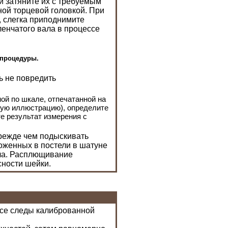
и затяните их с требуемым
ной торцевой головкой. При
, слегка приподнимите
ленчатого вала в процессе
 процедуры.
ь не повредить
ой по шкале, отпечатанной на
ьную иллюстрацию), определите
е результат измерения с
прежде чем подыскивать
ложенных в постели в шатуне
ала. Расплющивание
сности шейки.
 все следы калиброванной