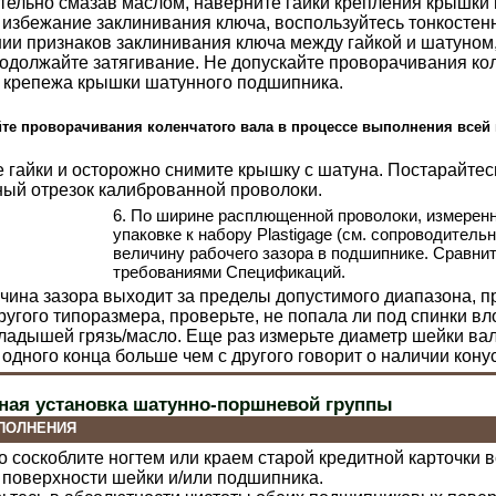
тельно смазав маслом, наверните гайки крепления крышки 
 избежание заклинивания ключа, воспользуйтесь тонкостен
ии признаков заклинивания ключа между гайкой и шатуном
родолжайте затягивание. Не допускайте проворачивания ко
 крепежа крышки шатунного подшипника.
йте проворачивания коленчатого вала в процессе выполнения всей
е гайки и осторожно снимите крышку с шатуна. Постарайтес
ый отрезок калиброванной проволоки.
6. По ширине расплющенной проволоки, измеренн
упаковке к набору Plastigage (см. сопроводител
величину рабочего зазора в подшипнике. Сравнит
требованиями
Спецификаций
.
ичина зазора выходит за пределы допустимого диапазона, 
угого типоразмера, проверьте, не попала ли под спинки в
ладышей грязь/масло. Еще раз измерьте диаметр шейки в
 одного конца больше чем с другого говорит о наличии кону
ная установка шатунно-поршневой группы
ПОЛНЕНИЯ
о соскоблите ногтем или краем старой кредитной карточки
 поверхности шейки и/или подшипника.