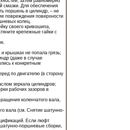
рхностей, затем равномерно
й смазки. Для обеспечения
ть поршень в цилиндр, – не
ние повреждения поверхности
шневых колец.
ейку своего кривошипа,
атяните крепежные гайки с
к.
 и крышках не попала грязь;
ндр (даже в случае
ялись к конкретным
ред по двигателю (в сторону
аслом зеркала цилиндров;
рки рабочих зазоров в
вращения коленчатого вала,
го вала (см.
Снятие шатунно-
цификаций
. Если люфт
 шатунно-поршневые сборки,