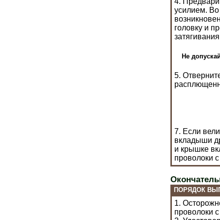
4. Предвари
усилием. Во
возникновен
головку и п
затягивания
Не допуска
5. Отвернит
расплющенн
7. Если вел
вкладыши др
и крышке вк
проволоки с
Окончатель
ПОРЯДОК ВЫ
1. Осторожн
проволоки с