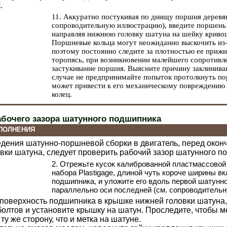
.
11. Аккуратно постукивая по днищу поршня деревян
сопроводительную иллюстрацию), введите поршень
направляя нижнюю головку шатуна на шейку кривош
Поршневые кольца могут неожиданно выскочить из-
поэтому постоянно следите за плотностью ее прижи
торопясь, при возникновении малейшего сопротивл
застукивание поршня. Выясните причину заклиниван
случае не предпринимайте попыток протолкнуть пор
может привести к его механическому повреждени
колец.
абочего зазора шатунного подшипника
ПОЛНЕНИЯ
едения шатунно-поршневой сборки в двигатель, перед окон
вки шатуна, следует проверить рабочий зазор шатунного п
2. Отрежьте кусок калиброванной пластмассовой
набора Plastigage, длиной чуть короче ширины 
подшипника, и уложите его вдоль первой шатунно
параллельно оси последней (см. сопроводитель
 поверхность подшипника в крышке нижней головки шатуна
олтов и установите крышку на шатун. Проследите, чтобы м
ту же сторону, что и метка на шатуне.