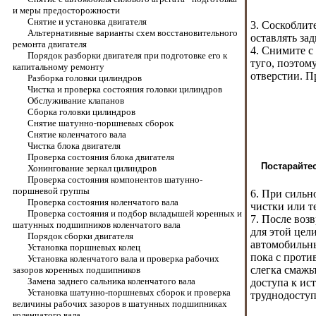
и меры предосторожности
Снятие и установка двигателя
3. Соскоблит
Альтернативные варианты схем восстановительного
оставлять зад
ремонта двигателя
4. Снимите с
Порядок разборки двигателя при подготовке его к
туго, поэтом
капитальному ремонту
отверстии. П
Разборка головки цилиндров
Чистка и проверка состояния головки цилиндров
Обслуживание клапанов
Сборка головки цилиндров
Снятие шатунно-поршневых сборок
Снятие коленчатого вала
Чистка блока двигателя
Проверка состояния блока двигателя
Постарайтес
Хонингование зеркал цилиндров
Проверка состояния компонентов шатунно-
поршневой группы
6. При сильн
Проверка состояния коленчатого вала
чистки или т
Проверка состояния и подбор вкладышей коренных и
7. После воз
шатунных подшипников коленчатого вала
для этой цел
Порядок сборки двигателя
автомобильны
Установка поршневых колец
пока с проти
Установка коленчатого вала и проверка рабочих
слегка смажь
зазоров коренных подшипников
Замена заднего сальника коленчатого вала
доступа к ис
Установка шатунно-поршневых сборок и проверка
труднодоступ
величины рабочих зазоров в шатунных подшипниках
коленчатого вала