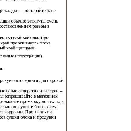
рокладки – постарайтесь не
лушки обычно затянуты очень
осстановлением резьбы в
обки водяной рубашки.При
край пробки внутрь блока,
ый край щипцами...
ительные иллюстрации).
и.
ерскую автосервиса для паровой
масляные отверстия и галереи –
ы (спрашивайте в магазинах
одолжайте промывку до тех пор,
тельно высушите блок, затем
от коррозии. При наличии
сса сушки блока и продувки