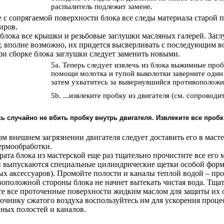
распылитель подлежит замене.
е с сопрягаемой поверхности блока все следы материала старой п
иров.
 блока все крышки и резьбовые заглушки масляных галерей. Заг
у, вполне возможно, их придется высверливать с последующим в
ри сборке блока заглушки следует заменить новыми.
5a. Теперь следует извлечь из блока выжимные пр
помощи молотка и тупой выколотки заверните один 
затем ухватитесь за вывернувшийся противоположн
5b. ...извлеките пробку из двигателя (см. сопровод
ь случайно не вбить пробку внутрь двигателя. Извлеките все пробк
ом внешнем загрязнении двигателя следует доставить его в маст
ермообработки.
врата блока из мастерской еще раз тщательно прочистите все его 
и выпускаются специальные цилиндрические щетки особой форм
х аксессуаров). Промойте полости и каналы теплой водой – пр
воположной стороны блока не начнет вытекать чистая вода. Тща
те все проточенные поверхности жидким маслом для защиты их 
точнику сжатого воздуха воспользуйтесь им для ускорения проце
ных полостей и каналов.