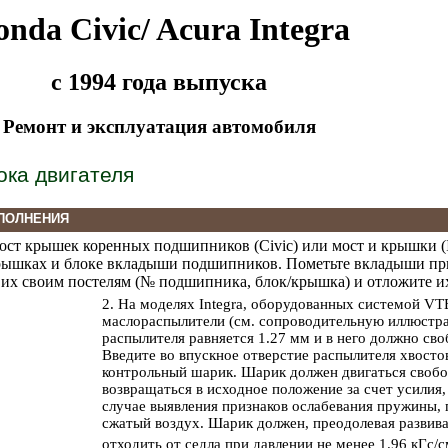
nda Civic/ Acura Integra
с 1994 года выпуска
Ремонт и эксплуатация автомобиля
ока двигателя
ПОЛНЕНИЯ
ост крышек коренных подшипников (Civic) или мост и крышки (In
крышках и блоке вкладыши подшипников. Пометьте вкладыши пр
 их своим постелям (№ подшипника, блок/крышка) и отложите их
2. На моделях Integra, оборудованных системой VT
маслораспылители (см. сопроводительную иллюстр
распылителя равняется 1.27 мм и в него должно сво
Введите во впускное отверстие распылителя хвосто
контрольный шарик. Шарик должен двигаться свобо
возвращаться в исходное положение за счет усилия
случае выявления признаков ослабевания пружины, 
сжатый воздух. Шарик должен, преодолевая развив
отходить от седла при давлении не менее 1.96 кГс/