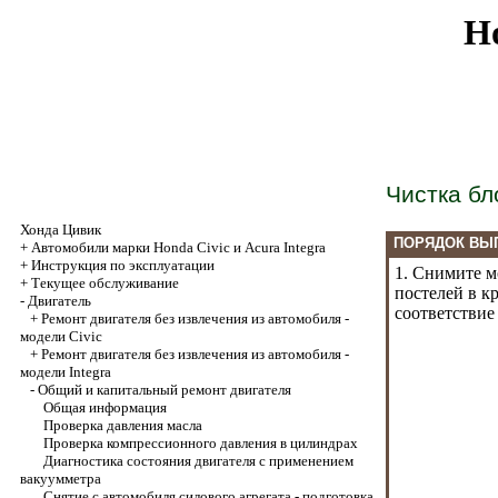
Ho
Чистка бл
Хонда Цивик
ПОРЯДОК ВЫ
+
Автомобили марки Honda Civic и Acura Integra
+
Инструкция по эксплуатации
1. Снимите м
+
Текущее обслуживание
постелей в 
-
Двигатель
соответствие
+
Ремонт двигателя без извлечения из автомобиля -
модели Civic
+
Ремонт двигателя без извлечения из автомобиля -
модели Integra
-
Общий и капитальный ремонт двигателя
Общая информация
Проверка давления масла
Проверка компрессионного давления в цилиндрах
Диагностика состояния двигателя с применением
вакуумметра
Снятие с автомобиля силового агрегата - подготовка