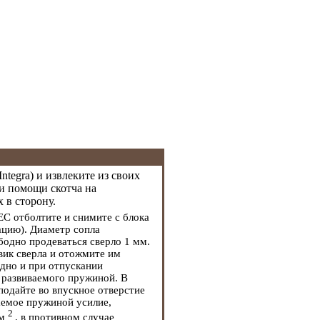
tegra) и извлеките из своих
и помощи скотча на
 в сторону.
EC отболтите и снимите с блока
ацию). Диаметр сопла
бодно продеваться сверло 1 мм.
вик сверла и отожмите им
дно и при отпускании
, развиваемого пружиной. В
подайте во впускное отверстие
аемое пружиной усилие,
2
см
, в противном случае