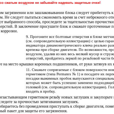
 со сжатым воздухом не забывайте надевать защитные очки!
ом загрязнении или зашлаковывании блока следует прибегнуть к
м. Не следует пытаться сэкономить время за счет небрежного от
от выбранного способа, проследите за тщательностью прочистк
верстий. В заключение просушите блок и смажьте проточенные 
 коррозии.
9. Прогоните все болтовые отверстия в блоке метч
(см. сопроводительную иллюстрацию) с целью гаран
индикатора динамометрического ключа реально раз
крепежа при сборке двигателя. По возможности, пр
воздухом, удалив из них весь мелкий мусор и струж
отверстий, пройдитесь леркой по резьбовой части б
те на место крышки коренных подшипников, от руки затянув их 
11. Смажьте сопрягаемые с блоком поверхности н
герметиком (типа Permatex № 1) и посадите их перп
посадки выжимных пробок выпускаются специальны
которых может быть успешно заменено подходящей
головкой (см. сопроводительную иллюстрацию). Го
входить в пробку.
незастывающим герметиком резьбу новых заглушек и закупорьте
следите за прочностью затягивания заглушек.
собираетесь без промедления приступать к сборке двигателя, пом
ый пакет для защиты его загрязнения.