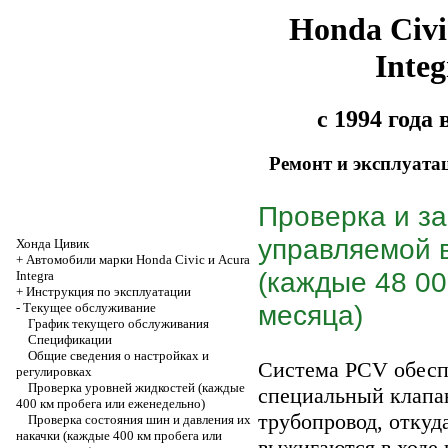
Honda Civi
Integ
с 1994 года
Ремонт и эксплуата
Проверка и з
управляемой 
Хонда Цивик
+
Автомобили марки Honda Civic и Acura
(каждые 48 00
Integra
+
Инструкция по эксплуатации
месяца)
-
Текущее обслуживание
График текущего обслуживания
Спецификации
Общие сведения о настройках и
Система PCV обеспе
регулировках
Проверка уровней жидкостей (каждые
специальный клапан
400 км пробега или еженедельно)
трубопровод, откуд
Проверка состояния шин и давления их
накачки (каждые 400 км пробега или
выжигаются в ходе