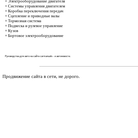
+
Электрооборудование двигателя
+
Системы управления двигателем
+
Коробка переключения передач
+
Cцепление и приводные валы
+
Тормозная система
+
Подвеска и рулевое управление
+
Кузов
+
Бортовое электрооборудование
Руководства для авто на сайте
carmanuals
- и автоновости.
Продвижение сайта в сети, не дорого.