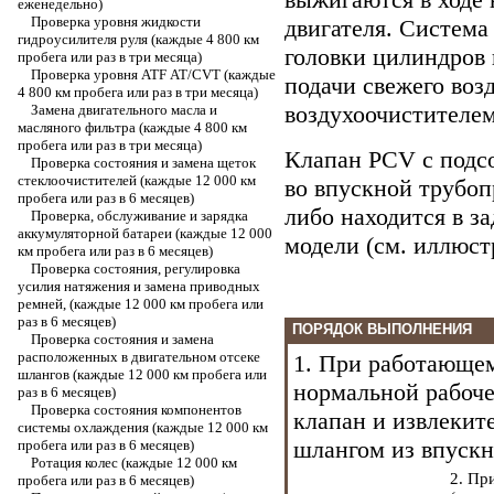
еженедельно)
Проверка уровня жидкости
двигателя. Система
гидроусилителя руля (каждые 4 800 км
головки цилиндров 
пробега или раз в три месяца)
Проверка уровня ATF АТ/CVT (каждые
подачи свежего воз
4 800 км пробега или раз в три месяца)
воздухоочистителе
Замена двигательного масла и
масляного фильтра (каждые 4 800 км
пробега или раз в три месяца)
Клапан PCV с подс
Проверка состояния и замена щеток
стеклоочистителей (каждые 12 000 км
во впускной трубоп
пробега или раз в 6 месяцев)
либо находится в за
Проверка, обслуживание и зарядка
аккумуляторной батареи (каждые 12 000
модели (см. иллюст
км пробега или раз в 6 месяцев)
Проверка состояния, регулировка
усилия натяжения и замена приводных
ремней, (каждые 12 000 км пробега или
раз в 6 месяцев)
ПОРЯДОК ВЫПОЛНЕНИЯ
Проверка состояния и замена
расположенных в двигательном отсеке
1. При работающем
шлангов (каждые 12 000 км пробега или
нормальной рабоче
раз в 6 месяцев)
Проверка состояния компонентов
клапан и извлекит
системы охлаждения (каждые 12 000 км
шлангом из впускн
пробега или раз в 6 месяцев)
Ротация колес (каждые 12 000 км
2. Пр
пробега или раз в 6 месяцев)