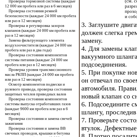
(см. 
Проверка тормозной системы (каждые
12 000 км пробега или раз в 6 месяцев)
разре
Проверка состояния ремней
прохо
безопасности (каждые 24 000 км пробега
и соб
или раз в 12 месяцев)
3. Заглушите двиг
Проверка и регулировка зазоров
клапанов (каждые 24 000 км пробега или
должен слегка гре
раз в 12 месяцев)
замену.
Замена фильтрующего элемента
воздухоочистителя (каждые 24 000 км
4. Для замены кла
пробега или раз в два года)
Проверка состояния компонентов
вакуумного шланга
системы питания (каждые 24 000 км
подсоединения.
пробега или раз в 12 месяцев)
Проверка уровня трансмиссионного
5. При покупке нов
масла РКПП (каждые 24 000 км пробега
он отвечал по сво
или раз в 12 месяцев)
Осмотр компонентов подвески и
автомобиля. Прави
рулевого привода, проверка состояния
защитных чехлов приводных валов
новый клапан со с
Проверка состояния компонентов
6. Подсоедините 
системы выпуска отработавших газов
(каждые 9600 км пробега или раз в 6
шлангу, проследив
месяцев)
Проверка состояния и замена свечей
7. Проверьте сост
зажигания
втулок. Дефектные
Проверка состояния и замена ВВ
свечных проводов, крышки и бегунка
8. Плотно посадит