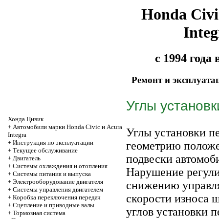
Honda Civi
Integ
с 1994 года
Ремонт и эксплуата
Углы установк
Хонда Цивик
+
Автомобили марки Honda Civic и Acura
Углы установки п
Integra
+
Инструкция по эксплуатации
геометрию положе
+
Текущее обслуживание
подвески автомоб
+
Двигатель
+
Системы охлаждения и отопления
Нарушение регули
+
Системы питания и выпуска
+
Электрооборудование двигателя
снижению управл
+
Системы управления двигателем
скорости износа 
+
Коробка переключения передач
+
Cцепление и приводные валы
углов установки п
+
Тормозная система