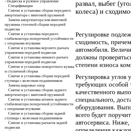
-
Подвеска и рулевое управление
развал, выбег (уг
Спецификации
колеса) и сходимо
Снятие и установка сборки переднего
амортизатора с винтовой пружиной
Замена амортизатора или винтовой
пружины стоечной сборки передней
подвески
Регулировке подлеж
Снятие и установка переднего
стабилизатора поперечной устойчивости
сходимость, причем
с опорными втулками
Снятие и установка верхнего рычага
автомобиля. Величи
управления передней подвески
должны проверяться
Снятие и установка нижнего рычага
управления передней подвески
степени износа ком
Снятие и установка поворотного кулака
и ступичной сборки
Регулировка углов 
Снятие и установка сборки передней
ступицы с колесным подшипником
требующих особой 
Замена шаровых опор
Снятие и установка сборки заднего
качественного вып
амортизатора с винтовой пружиной
специального, дост
Снятие и установка штанги заднего
стабилизатора поперечной устойчивости
оборудования. Вып
с опорными втулками
Снятие и установка сборки задней
всего будет поруч
ступицы с колесным подшипником
автосервиса. Ниже,
Снятие и установка рычагов задней
подвески
определения каждог