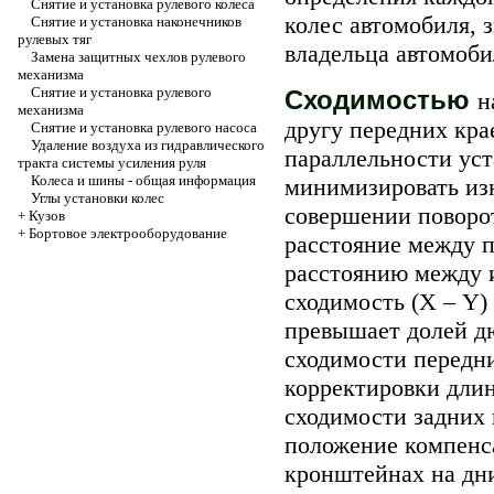
Снятие и установка рулевого колеса
колес автомобиля, 
Снятие и установка наконечников
рулевых тяг
владельца автомоби
Замена защитных чехлов рулевого
механизма
Снятие и установка рулевого
Сходимостью
н
механизма
другу передних кра
Снятие и установка рулевого насоса
Удаление воздуха из гидравлического
параллельности уст
тракта системы усиления руля
Колеса и шины - общая информация
минимизировать изн
Углы установки колес
совершении поворо
+
Кузов
+
Бортовое электрооборудование
расстояние между 
расстоянию между 
сходимость (Х – Y)
превышает долей дю
сходимости передн
корректировки длин
сходимости задних 
положение компенс
кронштейнах на дн