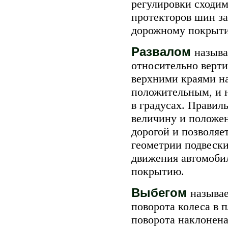
регулировки сходим
протекторов шин за
дорожному покрыт
Развалом
называ
относительно верти
верхними краями на
положительным, и н
в градусах. Правил
величину и положен
дорогой и позволяе
геометрии подвески
движения автомоби
покрытию.
Выбегом
называе
поворота колеса в 
поворота наклонена