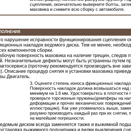
сцепления, окончательно выверните болты, затем
маховика и снимите всю сборку с автомобиля.
ПОЛНЕНИЯ
го нарушение исправности функционирования сцепления ок
кционных накладок ведомого диска. Тем не менее, необхо
сех компонентов сборки.
рабочую поверхность маховика на наличие трещин, следов п
. Незначительные дефекты могут быть устранены путем пр
автосервиса (проточку рекомендуется производить вне зав
). Описание процедур снятия и установки маховика приве
авы
Двигатель
.
3. Оцените степень износа фрикционных накладо
Поверхность накладок должна возвышаться над г
минимум на 1.6 мм. Удостоверьтесь в плотности 
проверьте торсионные пружины/демпферы на нал
деформации и прочих механических повреждений
иллюстрацию). Как уже упоминалось выше, заме
разумно производить каждый раз при их снятии,
на малейшие погрешности.
 ведомым диском всегда заменяется также и выжимной подш
 установка выжимного подшипника и вилки выключения сц