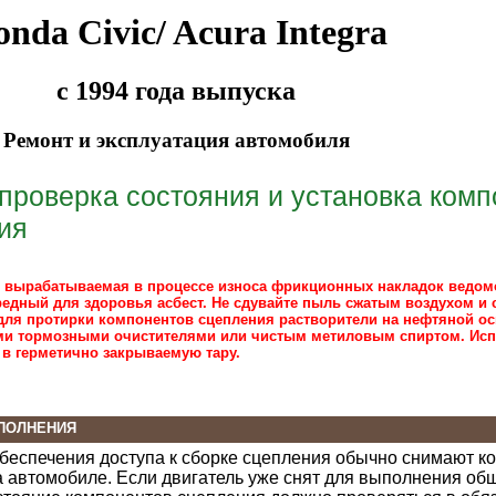
nda Civic/ Acura Integra
с 1994 года выпуска
Ремонт и эксплуатация автомобиля
 проверка состояния и установка комп
ия
о вырабатываемая в процессе износа фрикционных накладок ведом
едный для здоровья асбест. Не сдувайте пыль сжатым воздухом и с
для протирки компонентов сцепления растворители на нефтяной осн
и тормозными очистителями или чистым метиловым спиртом. Ис
 в герметично закрываемую тару.
ПОЛНЕНИЯ
обеспечения доступа к сборке сцепления обычно снимают ко
а автомобиле. Если двигатель уже снят для выполнения об