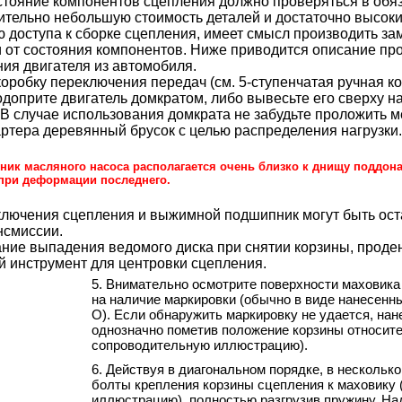
стояние компонентов сцепления должно проверяться в обя
ительно небольшую стоимость деталей и достаточно высок
 доступа к сборке сцепления, имеет смысл производить за
 от состояния компонентов. Ниже приводится описание пр
ния двигателя из автомобиля.
коробку переключения передач (см.
5-ступенчатая ручная к
Подоприте двигатель домкратом, либо вывесьте его сверху н
 В случае использования домкрата не забудьте проложить м
ртера деревянный брусок с целью распределения нагрузки.
ник масляного насоса располагается очень близко к днищу поддона
при деформации последнего.
ключения сцепления и выжимной подшипник могут быть ост
нсмиссии.
ание выпадения ведомого диска при снятии корзины, проден
 инструмент для центровки сцепления.
5. Внимательно осмотрите поверхности маховика
на наличие маркировки (обычно в виде нанесенны
О). Если обнаружить маркировку не удается, нан
однозначно пометив положение корзины относите
сопроводительную иллюстрацию).
6. Действуя в диагональном порядке, в нескольк
болты крепления корзины сцепления к маховику 
иллюстрацию), полностью разгрузив пружину. Н