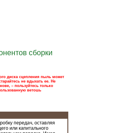
онентов сборки
ого диска сцепления пыль может
тарайтесь не вдыхать ее. Не
ове, – пользуйтесь только
пользованную ветошь
робку передач, оставляя
щего или капитального