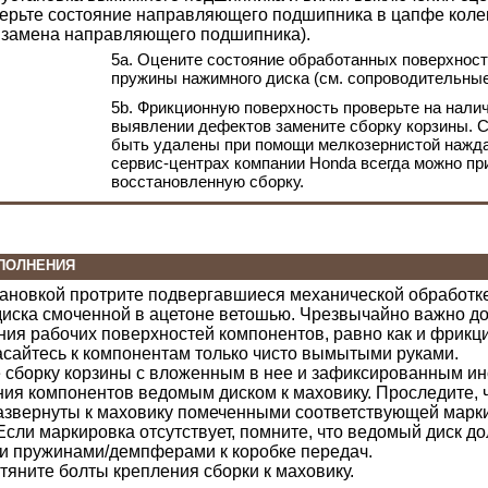
ерьте состояние направляющего подшипника в цапфе колен
и замена направляющего подшипника
).
5a. Оцените состояние обработанных поверхност
пружины нажимного диска (см. сопроводительны
5b. Фрикционную поверхность проверьте на нали
выявлении дефектов замените сборку корзины. С
быть удалены при помощи мелкозернистой нажд
сервис-центрах компании Honda всегда можно пр
восстановленную сборку.
ПОЛНЕНИЯ
тановкой протрите подвергавшиеся механической обработк
иска смоченной в ацетоне ветошью. Чрезвычайно важно до
ия рабочих поверхностей компонентов, равно как и фрикц
асайтесь к компонентам только чисто вымытыми руками.
 сборку корзины с вложенным в нее и зафиксированным и
ия компонентов ведомым диском к маховику. Проследите, 
азвернуты к маховику помеченными соответствующей маркиро
Если маркировка отсутствует, помните, что ведомый диск д
и пружинами/демпферами к коробке передач.
атяните болты крепления сборки к маховику.