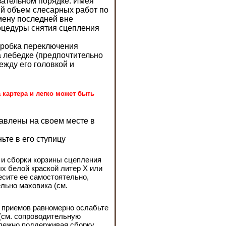
зательном порядке. Имея
ий объем слесарных работ по
мену последней вне
оцедуры снятия сцепления
оробка переключения
а лебедке (предпочтительно
ежду его головкой и
 картера и легко может быть
авлены на своем месте в
ьте в его ступицу
 и сборки корзины сцепления
х белой краской литер Х или
есите ее самостоятельно,
льно маховика (см.
о приемов равномерно ослабьте
(см. сопроводительную
адежно поддерживая сборку