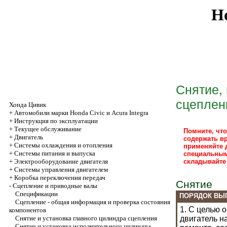
Ho
Снятие,
сцеплен
Хонда Цивик
+
Автомобили марки Honda Civic и Acura Integra
+
Инструкция по эксплуатации
+
Текущее обслуживание
Помните, чт
+
Двигатель
содержать вр
+
Системы охлаждения и отопления
применяйте 
+
Системы питания и выпуска
специальным
+
Электрооборудование двигателя
складывайте
+
Системы управления двигателем
+
Коробка переключения передач
Снятие
-
Cцепление и приводные валы
Спецификации
ПОРЯДОК ВЫ
Сцепление - общая информация и проверка состояния
1. С целью 
компонентов
Снятие и установка главного цилиндра сцепления
двигатель н
Снятие и установка исполнительного цилиндра