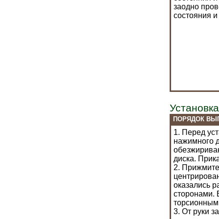
заодно пров
состояния 
Установка
ПОРЯДОК ВЫ
1. Перед ус
нажимного д
обезжириван
диска. Прик
2. Прижмите
центрирован
оказались р
сторонами. 
торсионным
3. От руки з