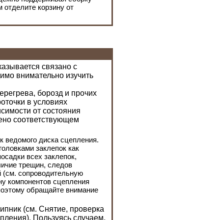
 отделите корзину от
азывается связано с
димо внимательно изучить
ерегрева, борозд и прочих
оточки в условиях
исимости от состояния
дено соответствующем
к ведомого диска сцепления.
оловками заклепок как
посадки всех заклепок,
ичие трещин, следов
 (см. сопроводительную
ну компонентов сцепления
 поэтому обращайте внимание
ипник (см.
Снятие, проверка
епления
). Пользуясь случаем,