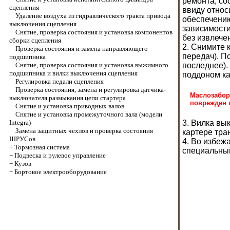
ремонта, со
сцепления
ввиду относ
Удаление воздуха из гидравлического тракта привода
обеспечению
выключения сцепления
зависимости
Снятие, проверка состояния и установка компонентов
без извлече
сборки сцепления
2. Снимите 
Проверка состояния и замена направляющего
передач
). 
подшипника
Снятие, проверка состояния и установка выжимного
последнее).
подшипника и вилки выключения сцепления
поддоном ка
Регулировка педали сцепления
Проверка состояния, замена и регулировка датчика-
Маслозабор
выключателя размыкания цепи стартера
поврежден 
Снятие и установка приводных валов
Снятие и установка промежуточного вала (модели
Integra)
3. Вилка вы
Замена защитных чехлов и проверка состояния
картере тра
ШРУСов
4. Во избеж
+
Тормозная система
специальный
+
Подвеска и рулевое управление
+
Кузов
+
Бортовое электрооборудование