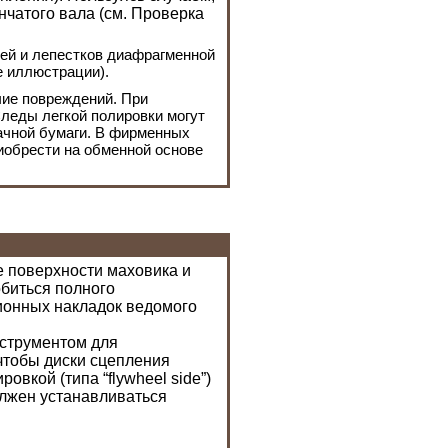
чатого вала (см.
Проверка
ей и лепестков диафрагменной
е иллюстрации).
чие повреждений. При
леды легкой полировки могут
ачной бумаги. В фирменных
иобрести на обменной основе
е поверхности маховика и
биться полного
ионных накладок ведомого
нструментом для
чтобы диски сцепления
вкой (типа “flywheel side”)
олжен устанавливаться