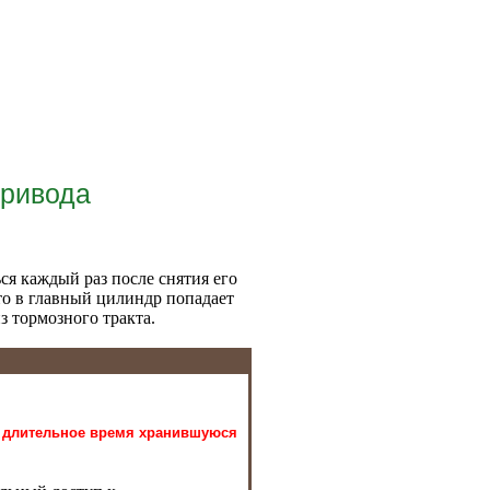
привода
я каждый раз после снятия его
что в главный цилиндр попадает
з тормозного тракта.
ь, длительное время хранившуюся