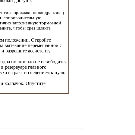
альный доступ к
ентиль прокачки цилиндра конец
м. сопроводительную
стично заполненную тормозной
едите, чтобы срез шланга
жем положении. Откройте
гда вытекание перемешанной с
 и разрешите ассистенту
индра полностью не освободится
в резервуаре главного
уха в тракт и сведением к нулю
ый колпачок. Опустите