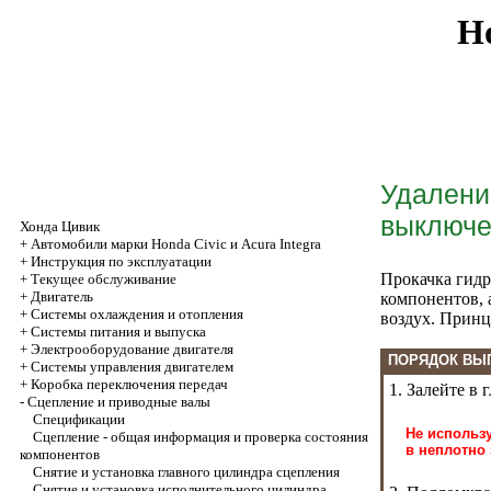
Ho
Удалени
выключе
Хонда Цивик
+
Автомобили марки Honda Civic и Acura Integra
+
Инструкция по эксплуатации
Прокачка гидр
+
Текущее обслуживание
+
Двигатель
компонентов, 
+
Системы охлаждения и отопления
воздух. Принц
+
Системы питания и выпуска
+
Электрооборудование двигателя
ПОРЯДОК ВЫ
+
Системы управления двигателем
+
Коробка переключения передач
1. Залейте в
-
Cцепление и приводные валы
Спецификации
Не использ
Сцепление - общая информация и проверка состояния
в неплотно 
компонентов
Снятие и установка главного цилиндра сцепления
Снятие и установка исполнительного цилиндра