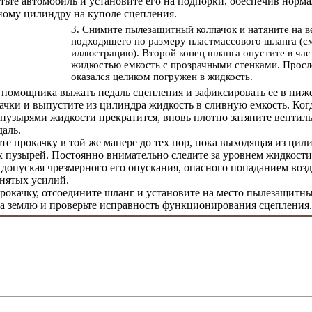
тьте автомобиль и установите его на подпорки, обеспечив норм
ому цилиндру на куполе сцепления.
3. Снимите пылезащитный колпачок и натяните на в
подходящего по размеру пластмассового шланга (с
иллюстрацию). Второй конец шланга опустите в ча
жидкостью емкость с прозрачными стенками. Просл
оказался целиком погружен в жидкость.
 помощника выжать педаль сцепления и зафиксировать ее в ни
ачки и выпустите из цилиндра жидкость в сливную емкость. Ко
узырями жидкости прекратится, вновь плотно затяните вентиль
даль.
те прокачку в той же манере до тех пор, пока выходящая из цил
 пузырей. Постоянно внимательно следите за уровнем жидкости 
 допуская чрезмерного его опускания, опасного попаданием возд
нятых усилий.
прокачку, отсоедините шланг и установите на место пылезащитн
а землю и проверьте исправность функционирования сцепления.