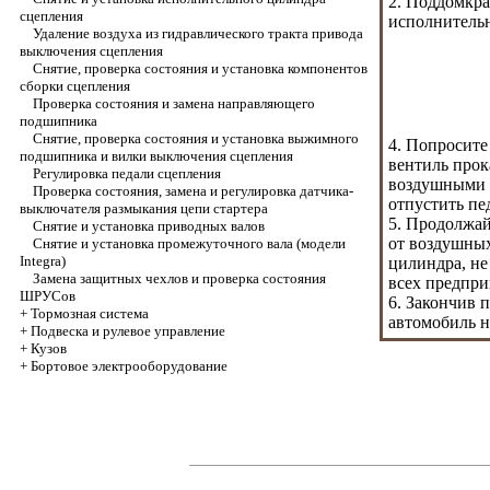
2. Поддомкра
сцепления
исполнительн
Удаление воздуха из гидравлического тракта привода
выключения сцепления
Снятие, проверка состояния и установка компонентов
сборки сцепления
Проверка состояния и замена направляющего
подшипника
Снятие, проверка состояния и установка выжимного
4. Попросите
подшипника и вилки выключения сцепления
вентиль прок
Регулировка педали сцепления
воздушными п
Проверка состояния, замена и регулировка датчика-
отпустить пе
выключателя размыкания цепи стартера
5. Продолжай
Снятие и установка приводных валов
от воздушных
Снятие и установка промежуточного вала (модели
Integra)
цилиндра, не
Замена защитных чехлов и проверка состояния
всех предпри
ШРУСов
6. Закончив 
+
Тормозная система
автомобиль н
+
Подвеска и рулевое управление
+
Кузов
+
Бортовое электрооборудование