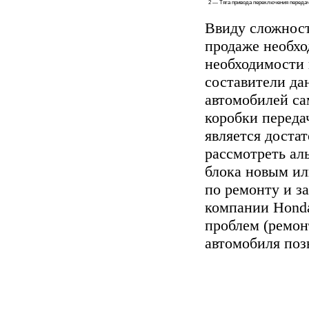
2 — Тяга привода переключения переда
Ввиду сложност
продаже необх
необходимости 
составители да
автомобилей са
коробки переда
является доста
рассмотреть ал
блока новым и
по ремонту и з
компании Honda
проблем (ремон
автомобиля поз