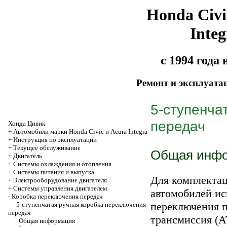
Honda Civi
Integ
с 1994 года
Ремонт и эксплуата
5-ступенча
передач
Хонда Цивик
+
Автомобили марки Honda Civic и Acura Integra
+
Инструкция по эксплуатации
+
Текущее обслуживание
Общая инф
+
Двигатель
+
Системы охлаждения и отопления
+
Системы питания и выпуска
Для комплектац
+
Электрооборудование двигателя
+
Системы управления двигателем
автомобилей ис
-
Коробка переключения передач
переключения п
-
5-ступенчатая ручная коробка переключения
передач
трансмиссия (А
Общая информация