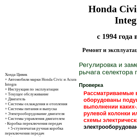
Honda Civi
Integ
с 1994 года
Ремонт и эксплуата
Регулировка и зам
рычага селектора 
Хонда Цивик
+
Автомобили марки Honda Civic и Acura
Integra
Проверка
+
Инструкция по эксплуатации
Рассматриваемые 
+
Текущее обслуживание
+
Двигатель
оборудованы подуш
+
Системы охлаждения и отопления
выполнении каких-
+
Системы питания и выпуска
рулевой колонки и
+
Электрооборудование двигателя
+
Системы управления двигателем
схемы электрическ
-
Коробка переключения передач
электрооборудова
+
5-ступенчатая ручная коробка
переключения передач