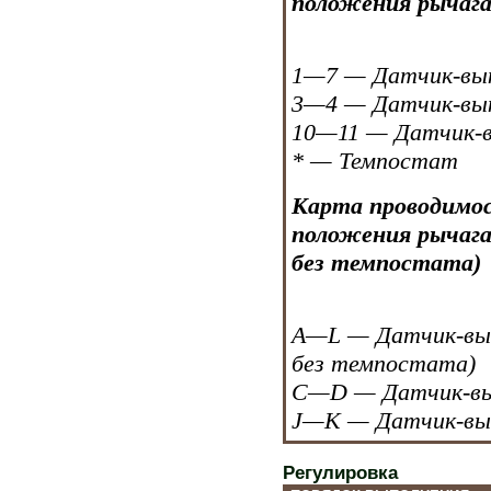
положения рычага 
1—7 — Датчик-вык
3—4 — Датчик-вык
10—11 — Датчик-в
* — Темпостат
Карта проводимо
положения рычага 
без темпостата)
A—L — Датчик-вык
без темпостата)
C—D — Датчик-вык
J—K — Датчик-вык
Регулировка