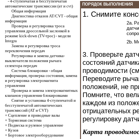
-
4-ступенчатая и бесступенчатая
ПОРЯДОК ВЫПОЛНЕНИЯ
автоматические трансмиссии (ат и cvt)
Общая информация
1. Снимите конс
Диагностика отказов АТ/CVT - общая
информация
2a. Р
Проверка и регулировка троса
датчи
управления дроссельной заслонкой в
сопро
режиме kick-down (TV-трос) - модели
Integra
2b. М
Замена и регулировка троса
переключения передач
3. Проверьте дат
Регулировка и замена датчика-
выключателя положения рычага
состояний датчи
селектора передач
проводимости (см
Система блокировки - общая
информация, проверка состояния, замена
Переводите рычаг
и регулировка электромагнита
положений, не пр
управления
Проверка и замена электромагнитных
Помните, что вел
клапанов управления блокировками
Снятие и установка 4-ступенчатой и
каждом из положе
бесступенчатой автоматических
отрицательных ре
трансмиссий (АТ и CVT)
+
Cцепление и приводные валы
регулировку датч
+
Тормозная система
+
Подвеска и рулевое управление
+
Кузов
Карта проводимо
+
Бортовое электрооборудование