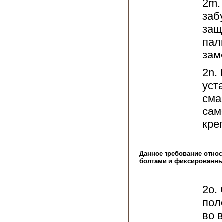
2m.
заб
защ
пал
зам
2n.
уст
сма
сам
кре
Данное требование отно
болтами и фиксированным
2о.
пол
во 