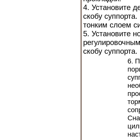
4. Установите д
скобу суппорта
тонким слоем с
5. Установите н
регулировочным
скобу суппорта.
6. 
пор
суп
нео
про
тор
соп
Сна
цил
нас