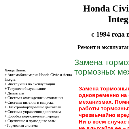
Honda Civi
Integ
с 1994 года
Ремонт и эксплуата
Замена тормо
тормозных ме
Хонда Цивик
+
Автомобили марки Honda Civic и Acura
Integra
+
Инструкция по эксплуатации
Замена тормозны
+
Текущее обслуживание
+
Двигатель
одновременно на 
+
Системы охлаждения и отопления
механизмах. Помн
+
Системы питания и выпуска
+
Электрооборудование двигателя
работы тормозны
+
Системы управления двигателем
чрезвычайно вред
+
Коробка переключения передач
Ни в коем случае
+
Cцепление и приводные валы
-
Тормозная система
не вдыхайте ее –