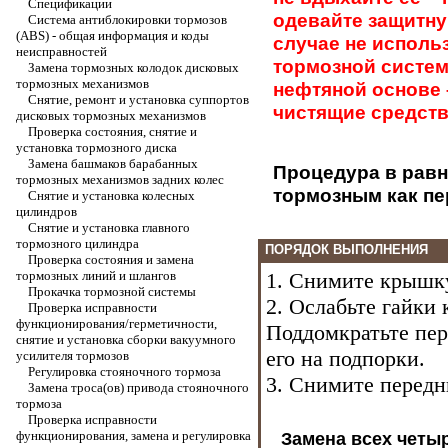
Спецификации
одевайте защитну
Система антиблокировки тормозов
(ABS) - общая информация и коды
случае не исполь
неисправностей
тормозной систем
Замена тормозных колодок дисковых
тормозных механизмов
нефтяной основе
Снятие, ремонт и установка суппортов
чистящие средств
дисковых тормозных механизмов
Проверка состояния, снятие и
установка тормозного диска
Замена башмаков барабанных
Процедура в равн
тормозных механизмов задних колес
тормозным как пер
Снятие и установка колесных
цилиндров
Снятие и установка главного
тормозного цилиндра
ПОРЯДОК ВЫПОЛНЕНИЯ
Проверка состояния и замена
тормозных линий и шлангов
1. Снимите крышку
Прокачка тормозной системы
2. Ослабьте гайки
Проверка исправности
функционирования/герметичности,
Поддомкратьте пер
снятие и установка сборки вакуумного
его на подпорки.
усилителя тормозов
Регулировка стояночного тормоза
3. Снимите передн
Замена троса(ов) привода стояночного
тормоза
Проверка исправности
функционирования, замена и регулировка
Замена всех четы