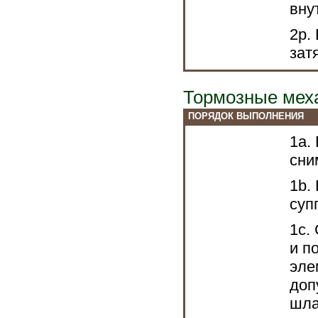
вну
2р.
зат
Тормозные мех
ПОРЯДОК ВЫПОЛНЕНИЯ
1а.
сни
1b.
суп
1с.
и п
эле
доп
шла