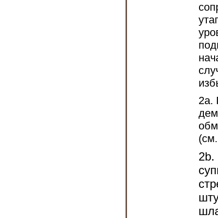
соп
ута
уро
под
нач
слу
изб
2a.
дем
обм
(см
2b.
суп
стр
шту
шла