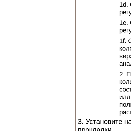
1d.
рег
1е.
рег
1f.
кол
вер
ана
2. 
кол
сос
илл
пол
рас
3. Установите н
прокладки.