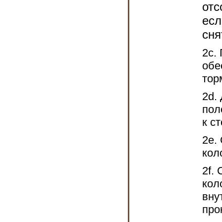
отс
есл
сня
2с.
обе
тор
2d.
пол
к с
2е.
кол
2f.
кол
вну
про