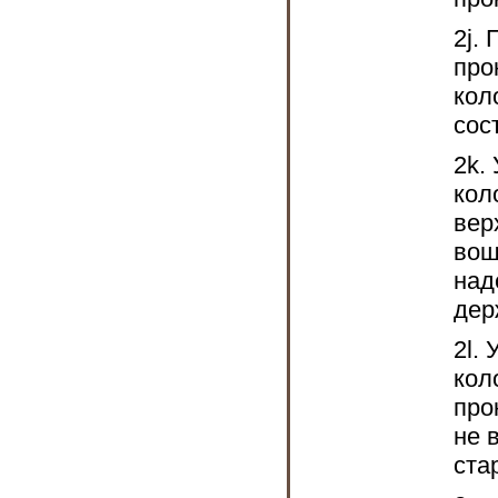
2j.
про
кол
сос
2k.
кол
вер
вош
над
дер
2l.
кол
про
не 
ста