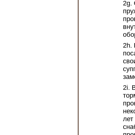
2g.
пру
про
вну
обо
2h.
пос
сво
суп
зам
2i.
тор
про
нек
лет
сна
про