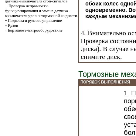
датчика-выключателя стоп-сигналов
обоих колес одно
Проверка исправности
одновременно. Во
функционирования и замена датчика-
выключателя уровня тормозной жидкости
каждым механизмо
+
Подвеска и рулевое управление
+
Кузов
+
Бортовое электрооборудование
4. Внимательно ос
Проверка состояни
диска
). В случае 
снимите диск.
Тормозные мех
ПОРЯДОК ВЫПОЛНЕНИЯ
1. 
пор
обе
сво
уст
бол