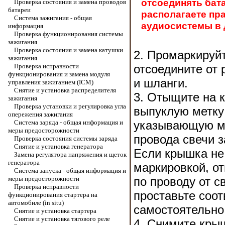
отсоединять бата
Проверка состояния и замена проводов
батареи
располагаете пр
Система зажигания - общая
аудиосистемы в 
информация
Проверка функционирования системы
зажигания
Проверка состояния и замена катушки
2. Промаркируй
зажигания
Проверка исправности
отсоедините от
функционирования и замена модуля
и шланги.
управления зажиганием (ICM)
Снятие и установка распределителя
3. Отыщите на 
зажигания
Проверка установки и регулировка угла
выпуклую метку
опережения зажигания
Система заряда - общая информация и
указывающую м
меры предосторожности
провода свечи з
Проверка состояния системы заряда
Снятие и установка генератора
Если крышка не
Замена регулятора напряжения и щеток
генератора
маркировкой, о
Система запуска - общая информация и
меры предосторожности
по проводу от с
Проверка исправности
проставьте соо
функционирования стартера на
автомобиле (in situ)
самостоятельно
Снятие и установка стартера
Снятие и установка тягового реле
4. Снимите крыш