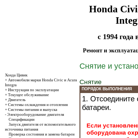
Honda Civi
Integ
с 1994 года
Ремонт и эксплуата
Снятие и устан
Хонда Цивик
+
Автомобили марки Honda Civic и Acura
Снятие
Integra
ПОРЯДОК ВЫПОЛНЕНИЯ
+
Инструкция по эксплуатации
+
Текущее обслуживание
1. Отсоедините 
+
Двигатель
+
Системы охлаждения и отопления
батареи.
+
Системы питания и выпуска
-
Электрооборудование двигателя
Спецификации
Запуск двигателя от вспомогательного
Если установлен
источника питания
оборудована охр
Проверка состояния и замена батареи