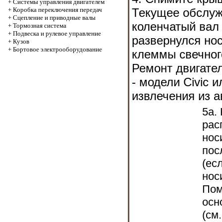
+
Системы управления двигателем
+
Коробка переключения передач
Текущее обслу
+
Cцепление и приводные валы
коленчатый вал
+
Тормозная система
+
Подвеска и рулевое управление
развернулся но
+
Кузов
+
Бортовое электрооборудование
клеммы свечног
Ремонт двигате
- модели Civic
и
извлечения из а
5a.
рас
нос
пос
(ес
нос
Пом
осн
(см