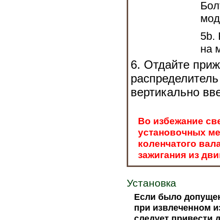
Бол
мод
5b.
на 
6. Отдайте приж
распределитель 
вертикально вве
Во избежание св
установочных ме
коленчатого вал
зажигания из дви
Установка
Если было допущен
при извлеченном и
следует привести 