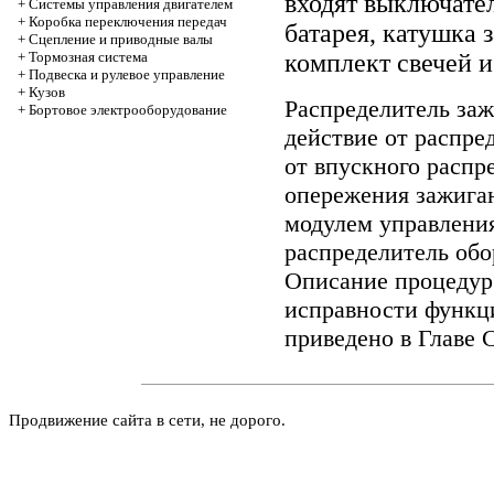
входят выключате
+
Системы управления двигателем
+
Коробка переключения передач
батарея, катушка 
+
Cцепление и приводные валы
+
Тормозная система
комплект свечей и
+
Подвеска и рулевое управление
+
Кузов
Распределитель заж
+
Бортовое электрооборудование
действие от распред
от впускного распр
опережения зажига
модулем управления
распределитель обо
Описание процедур 
исправности функц
приведено в Главе
С
Продвижение сайта в сети, не дорого.