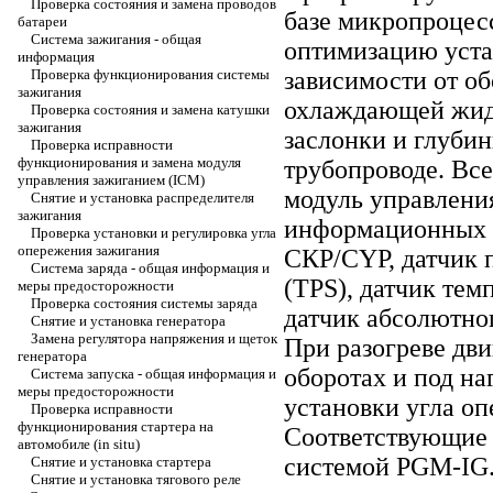
Проверка состояния и замена проводов
базе микропроцес
батареи
Система зажигания - общая
оптимизацию уста
информация
Проверка функционирования системы
зависимости от об
зажигания
охлаждающей жид
Проверка состояния и замена катушки
зажигания
заслонки и глуби
Проверка исправности
функционирования и замена модуля
трубопроводе. Вс
управления зажиганием (ICM)
модуль управлени
Снятие и установка распределителя
зажигания
информационных д
Проверка установки и регулировка угла
опережения зажигания
СКР/CYP, датчик 
Система заряда - общая информация и
(TPS), датчик те
меры предосторожности
Проверка состояния системы заряда
датчик абсолютно
Снятие и установка генератора
Замена регулятора напряжения и щеток
При разогреве дви
генератора
оборотах и под н
Система запуска - общая информация и
меры предосторожности
установки угла о
Проверка исправности
функционирования стартера на
Соответствующие 
автомобиле (in situ)
системой PGM-IG.
Снятие и установка стартера
Снятие и установка тягового реле