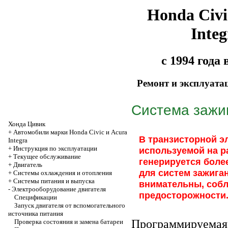
Honda Civi
Integ
с 1994 года
Ремонт и эксплуата
Система зажи
Хонда Цивик
+
Автомобили марки Honda Civic и Acura
В транзисторной э
Integra
+
Инструкция по эксплуатации
используемой на р
+
Текущее обслуживание
генерируется боле
+
Двигатель
для систем зажига
+
Системы охлаждения и отопления
+
Системы питания и выпуска
внимательны, соб
-
Электрооборудование двигателя
предосторожности
Спецификации
Запуск двигателя от вспомогательного
источника питания
Программируемая 
Проверка состояния и замена батареи