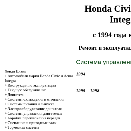
Honda Civi
Integ
с 1994 года
Ремонт и эксплуата
Система управлени
Хонда Цивик
1994
+
Автомобили марки Honda Civic и Acura
Integra
+
Инструкция по эксплуатации
+
Текущее обслуживание
1995 – 1998
+
Двигатель
+
Системы охлаждения и отопления
+
Системы питания и выпуска
+
Электрооборудование двигателя
+
Системы управления двигателем
+
Коробка переключения передач
+
Cцепление и приводные валы
+
Тормозная система