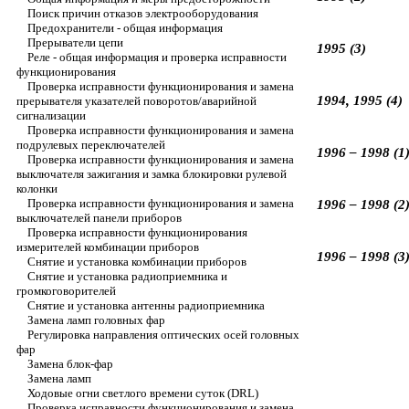
Поиск причин отказов электрооборудования
Предохранители - общая информация
Прерыватели цепи
1995 (3)
Реле - общая информация и проверка исправности
функционирования
Проверка исправности функционирования и замена
1994, 1995 (4)
прерывателя указателей поворотов/аварийной
сигнализации
Проверка исправности функционирования и замена
подрулевых переключателей
1996 – 1998 (1
Проверка исправности функционирования и замена
выключателя зажигания и замка блокировки рулевой
колонки
Проверка исправности функционирования и замена
1996 – 1998 (2
выключателей панели приборов
Проверка исправности функционирования
измерителей комбинации приборов
1996 – 1998 (3
Снятие и установка комбинации приборов
Снятие и установка радиоприемника и
громкоговорителей
Снятие и установка антенны радиоприемника
Замена ламп головных фар
Регулировка направления оптических осей головных
фар
Замена блок-фар
Замена ламп
Ходовые огни светлого времени суток (DRL)
Проверка исправности функционирования и замена