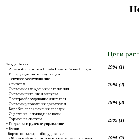
Ho
Цепи рас
Хонда Цивик
1994 (1)
+
Автомобили марки Honda Civic и Acura Integra
+
Инструкция по эксплуатации
+
Текущее обслуживание
+
Двигатель
1994 (2)
+
Системы охлаждения и отопления
+
Системы питания и выпуска
+
Электрооборудование двигателя
1994 (3)
+
Системы управления двигателем
+
Коробка переключения передач
+
Cцепление и приводные валы
+
Тормозная система
1995 (1)
+
Подвеска и рулевое управление
+
Кузов
-
Бортовое электрооборудование
1995 (2)
Общая информация и меры предосторожности