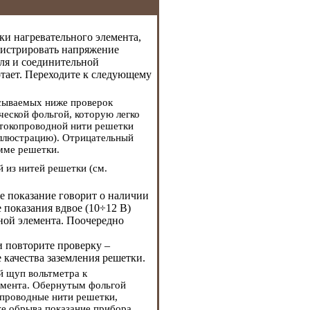
и нагревательного элемента,
гистрировать напряжение
еля и соединительной
отает. Переходите к следующему
исываемых ниже проверок
еской фольгой, которую легко
 токопроводной нити решетки
иллюстрацию). Отрицательный
мме решетки.
 из нитей решетки (см.
ое показание говорит о наличии
показания вдвое (10÷12 В)
ной элемента. Поочередно
и повторите проверку –
 качества заземления решетки.
й щуп вольтметра к
емента. Обернутым фольгой
проводные нити решетки,
ке обрыва показание прибора