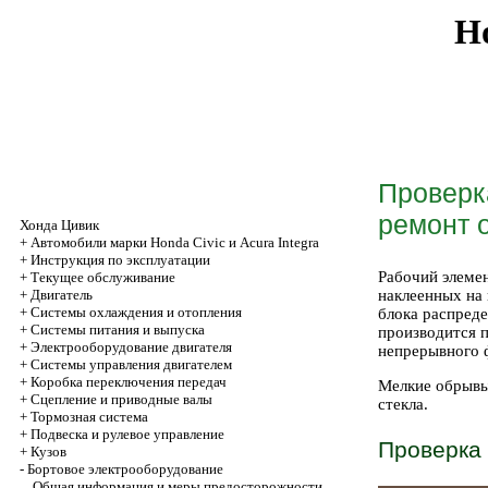
Ho
Проверк
ремонт 
Хонда Цивик
+
Автомобили марки Honda Civic и Acura Integra
+
Инструкция по эксплуатации
Рабочий элемен
+
Текущее обслуживание
+
Двигатель
наклеенных на 
+
Системы охлаждения и отопления
блока распред
+
Системы питания и выпуска
производится 
+
Электрооборудование двигателя
непрерывного 
+
Системы управления двигателем
+
Коробка переключения передач
Мелкие обрывы
+
Cцепление и приводные валы
стекла.
+
Тормозная система
+
Подвеска и рулевое управление
Проверка
+
Кузов
-
Бортовое электрооборудование
Общая информация и меры предосторожности