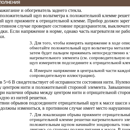
ПОЛНЕНИЯ
зажигание и обогреватель заднего стекла.
положительный щуп вольтметра к положительной клемме решетк
й щуп прижмите к отрицательной клемме. Прибор должен заре
ротивном случае проверьте состояние предохранителя, выключат
дки. Если напряжение в норме, однако часть нагревателя не раб
ки.
3. Для того, чтобы измерять напряжение в ходе оп
обмотайте положительный щуп вольтметра металлич
затем будет пальцем прижимать непосредственно к
нагревательного элемента (см. сопроводительную 
щуп измерителя подсоедините к отрицательной кле
4. Измерьте напряжение в центральной части каждой
сопроводительную иллюстрацию).
 в 5÷6 В свидетельствует об исправности состояния нити. Нулев
 центром нити и положительной стороной элемента. Завышение 
ри наличии обрыва между центром нити и отрицательной сторо
ждую из нитей решетки.
ствии обрывов подсоедините отрицательный щуп к массе шасси 
 должны измениться, в противном случае имеет место нарушение
7. Для локализации обрыва прижмите отрицательны
отрицательной клемме решетки нагревательного эл
положительным щупом начинайте зондировать токо
двигаясь со стороны подачи питания к массе. В точ