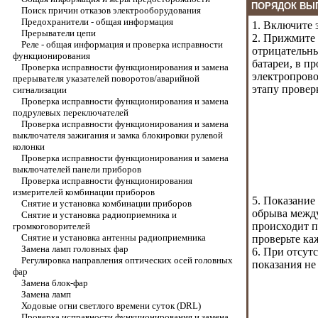
ПОРЯДОК ВЫ
Поиск причин отказов электрооборудования
Предохранители - общая информация
1. Включите 
Прерыватели цепи
2. Прижмите 
Реле - общая информация и проверка исправности
отрицательны
функционирования
батареи, в п
Проверка исправности функционирования и замена
электропрово
прерывателя указателей поворотов/аварийной
этапу провер
сигнализации
Проверка исправности функционирования и замена
подрулевых переключателей
Проверка исправности функционирования и замена
выключателя зажигания и замка блокировки рулевой
колонки
Проверка исправности функционирования и замена
выключателей панели приборов
Проверка исправности функционирования
измерителей комбинации приборов
5. Показание
Снятие и установка комбинации приборов
обрыва между
Снятие и установка радиоприемника и
происходит п
громкоговорителей
Снятие и установка антенны радиоприемника
проверьте ка
Замена ламп головных фар
6. При отсут
Регулировка направления оптических осей головных
показания не
фар
Замена блок-фар
Замена ламп
Ходовые огни светлого времени суток (DRL)
Проверка исправности функционирования и замена