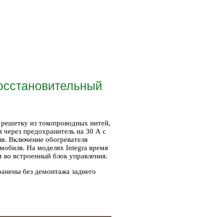
осстановительный
 решетку из токопроводных нитей,
 через предохранитель на 30 А с
ля. Включение обогревателя
обиля. На моделях Integra время
 во встроенный блок управления.
ранены без демонтажа заднего