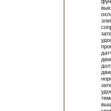
фун
вык
охл
эле
соп
зат
удо
про
дат
дви
дол
дви
нор
зат
удо
тем
выш
кле