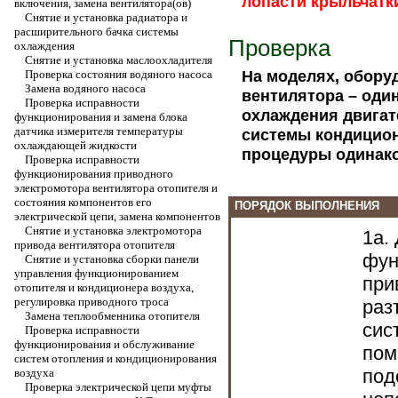
лопасти крыльчатки
включения, замена вентилятора(ов)
Снятие и установка радиатора и
расширительного бачка системы
Проверка
охлаждения
Снятие и установка маслоохладителя
На моделях, обору
Проверка состояния водяного насоса
Замена водяного насоса
вентилятора – оди
Проверка исправности
охлаждения двигат
функционирования и замена блока
датчика измерителя температуры
системы кондицио
охлаждающей жидкости
процедуры одинако
Проверка исправности
функционирования приводного
электромотора вентилятора отопителя и
состояния компонентов его
ПОРЯДОК ВЫПОЛНЕНИЯ
электрической цепи, замена компонентов
Снятие и установка электромотора
1a.
привода вентилятора отопителя
фун
Снятие и установка сборки панели
управления функционированием
при
отопителя и кондиционера воздуха,
регулировка приводного троса
раз
Замена теплообменника отопителя
сис
Проверка исправности
функционирования и обслуживание
пом
систем отопления и кондиционирования
под
воздуха
Проверка электрической цепи муфты