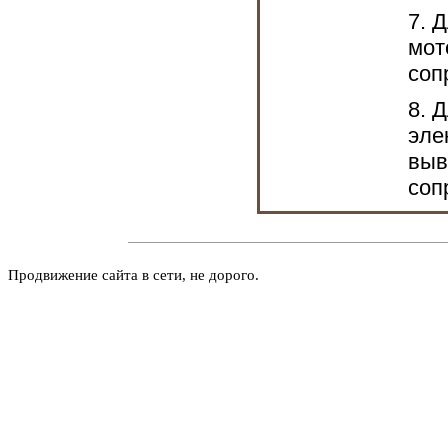
7. 
мот
соп
8. 
эле
выв
соп
Продвижение сайта в сети, не дорого.