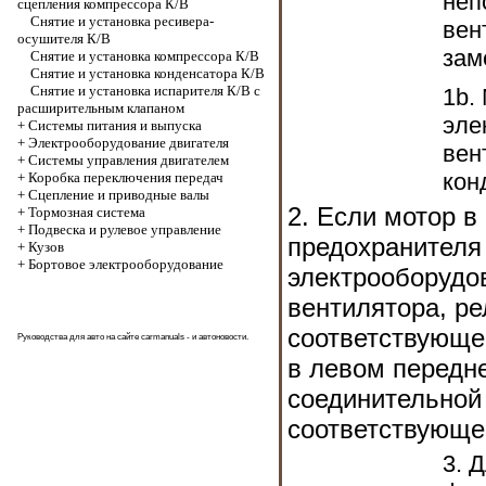
неп
сцепления компрессора К/В
Снятие и установка ресивера-
вен
осушителя К/В
зам
Снятие и установка компрессора К/В
Снятие и установка конденсатора К/В
Снятие и установка испарителя К/В с
1b.
расширительным клапаном
эле
+
Системы питания и выпуска
+
Электрооборудование двигателя
вен
+
Системы управления двигателем
кон
+
Коробка переключения передач
+
Cцепление и приводные валы
2. Если мотор в
+
Тормозная система
+
Подвеска и рулевое управление
предохранителя 
+
Кузов
+
Бортовое электрооборудование
электрооборудо
вентилятора, ре
соответствующе
Руководства для авто на сайте
carmanuals
- и автоновости.
в левом передне
соединительной
соответствующег
3. 