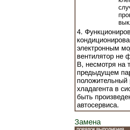
слу
про
вык
4. Функциониро
кондиционирова
электронным мо
вентилятор не 
В, несмотря на 
предыдущем пар
положительный р
хладагента в с
быть произведе
автосервиса.
Замена
ПОРЯДОК ВЫПОЛНЕНИЯ