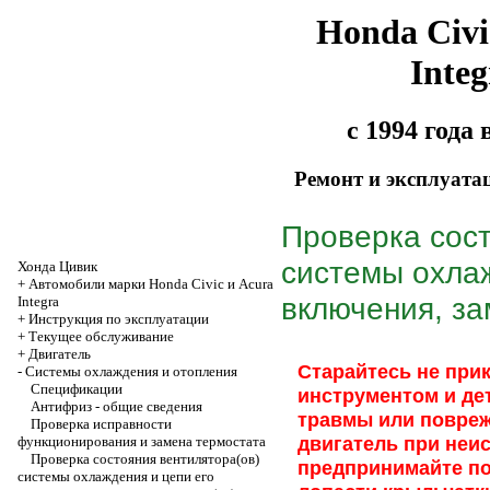
Honda Civi
Integ
с 1994 года
Ремонт и эксплуата
Проверка сост
системы охлаж
Хонда Цивик
+
Автомобили марки Honda Civic и Acura
включения, за
Integra
+
Инструкция по эксплуатации
+
Текущее обслуживание
+
Двигатель
Старайтесь не прик
-
Системы охлаждения и отопления
Спецификации
инструментом и де
Антифриз - общие сведения
травмы или повреж
Проверка исправности
двигатель при неи
функционирования и замена термостата
Проверка состояния вентилятора(ов)
предпринимайте п
системы охлаждения и цепи его