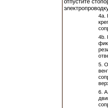
отпустите стопо
электропроводку
4a.
кре
соп
4b.
фик
рез
отв
5. 
вен
соп
вер
6. 
дви
соп