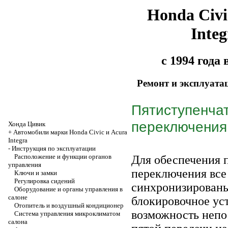
Honda Civi
Integ
с 1994 года
Ремонт и эксплуата
Пятиступенчат
переключения
Хонда Цивик
+
Автомобили марки Honda Civic и Acura
Integra
-
Инструкция по эксплуатации
Расположение и функции органов
Для обеспечения п
управления
переключения все
Ключи и замки
Регулировка сидений
синхронизированы
Оборудование и органы управления в
салоне
блокировочное ус
Отопитель и воздушный кондиционер
возможность непо
Система управления микроклиматом
салона