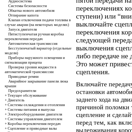
пятой передачи на
Аудиосистема
Системы безопасности
переключениях ко
Обкатка нового автомобиля
ступени) или “вни
Отпирание капота
Клапан отключения подачи топлива в
выключайте сцепл
случае аварии (на некоторых моделях)
Запуск двигателя
переключения кор
Пятиступенчатая ручная коробка
следующей переда
переключения передач
Автоматическая трансмиссия
выключения сцепл
Бесступенчатый вариатор (отдельные
модели)
либо передаче не 
Приборы наружного освещения и
сигнализации прицепа
Это может привес
Проверка уровня жидкости в
сцепления.
автоматической трансмиссии
Приводные ремни
Аварийное закрывание панели люка
Включайте передачу
крыши
остановки автомоб
Предохранители
+
Текущее обслуживание
заднего хода на дв
+
Двигатель
+
Системы охлаждения и отопления
причиной поломки 
+
Системы питания и выпуска
сцепление и сделай
+
Электрооборудование двигателя
+
Системы управления двигателем
перед тем, как вклю
+
Коробка переключения передач
+
Cцепление и приводные валы
выдерживания коро