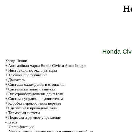
Ho
Honda Civ
Хонда Цивик
+
Автомобили марки Honda Civic и Acura Integra
+
Инструкция по эксплуатации
+
Текущее обслуживание
+
Двигатель
+
Системы охлаждения и отопления
+
Системы питания и выпуска
+
Электрооборудование двигателя
+
Системы управления двигателем
+
Коробка переключения передач
+
Cцепление и приводные валы
+
Тормозная система
+
Подвеска и рулевое управление
-
Кузов
Спецификации
Уход за компонентами кузова и днища автомобиля