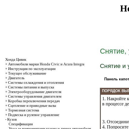
Ho
Снятие,
Хонда Цивик
+
Автомобили марки Honda Civic и Acura Integra
Снятие и 
+
Инструкция по эксплуатации
+
Текущее обслуживание
+
Двигатель
Панель капот
+
Системы охлаждения и отопления
+
Системы питания и выпуска
ПОРЯДОК ВЫ
+
Электрооборудование двигателя
+
Системы управления двигателем
1. Накройте 
+
Коробка переключения передач
в процессе д
+
Cцепление и приводные валы
+
Тормозная система
+
Подвеска и рулевое управление
-
Кузов
3. Отсоедини
Спецификации
4. Попросите
Уход за компонентами кузова и днища автомобиля